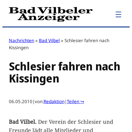
Zum
Inhalt
springen
Nachrichten
»
Bad Vilbel
»
Schlesier fahren nach
Kissingen
Schlesier fahren nach
Kissingen
06.05.2010
|
von:
Redaktion
|
Teilen ↪
Bad Vilbel.
Der Verein der Schlesier und
Freunde lädt alle Mitglieder und