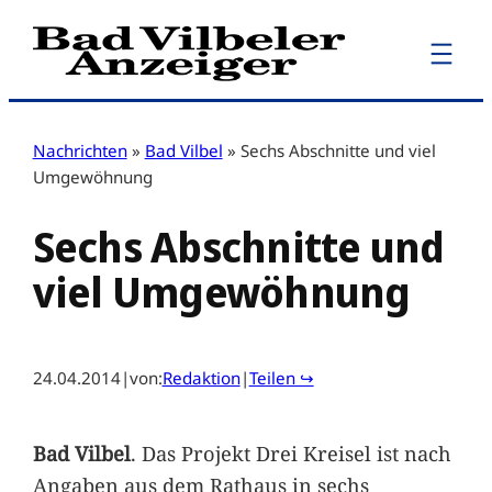
Zum
Inhalt
springen
Nachrichten
»
Bad Vilbel
»
Sechs Abschnitte und viel
Umgewöhnung
Sechs Abschnitte und
viel Umgewöhnung
24.04.2014
|
von:
Redaktion
|
Teilen ↪
Bad Vilbel
. Das Projekt Drei Kreisel ist nach
Angaben aus dem Rathaus in sechs