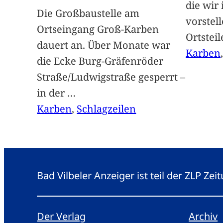
die wir
Die Großbaustelle am
vorstel
Ortseingang Groß-Karben
Ortstei
dauert an. Über Monate war
Karben
die Ecke Burg-Gräfenröder
Straße/Ludwigstraße gesperrt –
in der
…
Karben
, 
Schlagzeilen
Bad Vilbeler Anzeiger ist teil der ZLP Z
Der Verlag
Archiv