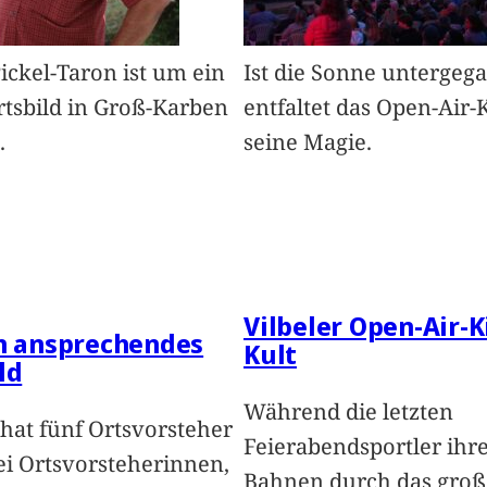
Pickel-Taron ist um ein
Ist die Sonne untergeg
rtsbild in Groß-Karben
entfaltet das Open-Air-
.
seine Magie.
Vilbeler Open-Air-K
in ansprechendes
Kult
ld
Während die letzten
hat fünf Ortsvorsteher
Feierabendsportler ihr
i Ortsvorsteherinnen,
Bahnen durch das groß