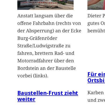
Anstatt langsam über die
Dieter 
offene Fahrbahn (rechts von
gutes O
der Absperrung) an der Ecke
bemüht
Burg-Gräfenröder
Straße/Ludwigstraße zu
fahren, brettern Rad- und
Motorradfahrer über den
Bordstein an der Baustelle
Für e
vorbei (links).
Ortsbi
Baustellen-Frust zieht
Karben 
weiter
und zwe