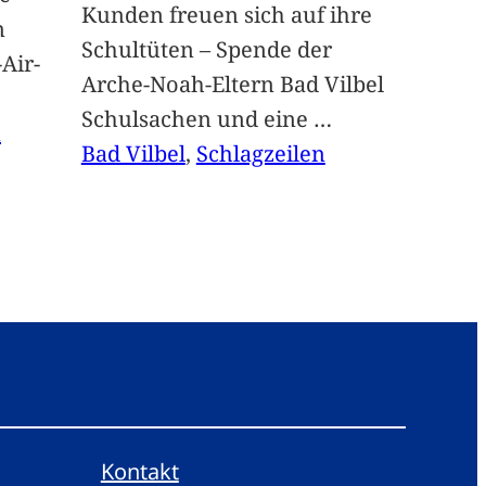
Kunden freuen sich auf ihre
n
Schultüten – Spende der
Air-
Arche-Noah-Eltern Bad Vilbel
Schulsachen und eine
…
n
Bad Vilbel
, 
Schlagzeilen
Kontakt