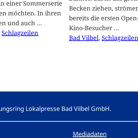
 in einer Sommerserie
Becken ziehen, ströme
len möchten. In ihren
bereits die ersten Open-
len und auch
…
Kino-Besucher
…
, 
Schlagzeilen
Bad Vilbel
, 
Schlagzeile
eitungsring Lokalpresse Bad Vilbel GmbH.
Mediadaten