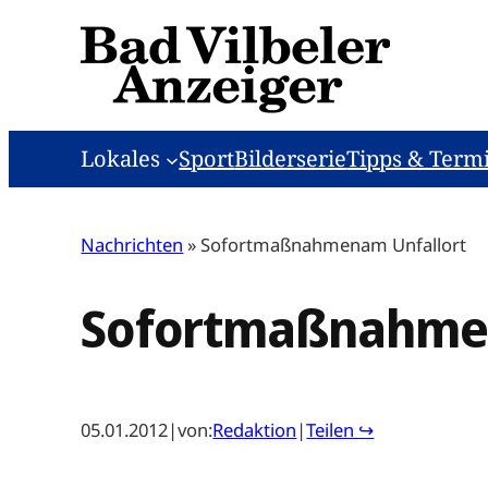
Zum
Inhalt
springen
Lokales
Sport
Bilderserie
Tipps & Term
Nachrichten
»
Sofortmaßnahmenam Unfallort
Sofortmaßnahmen
05.01.2012
|
von:
Redaktion
|
Teilen ↪