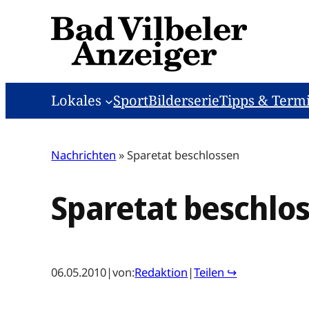
Zum
Inhalt
springen
Lokales
Sport
Bilderserie
Tipps & Term
Nachrichten
»
Sparetat beschlossen
Sparetat beschlo
06.05.2010
|
von:
Redaktion
|
Teilen ↪