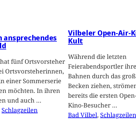
Vilbeler Open-Air-K
in ansprechendes
Kult
ld
Während die letzten
hat fünf Ortsvorsteher
Feierabendsportler ihr
i Ortsvorsteherinnen,
Bahnen durch das groß
 in einer Sommerserie
Becken ziehen, ströme
len möchten. In ihren
bereits die ersten Open-
len und auch
…
Kino-Besucher
…
, 
Schlagzeilen
Bad Vilbel
, 
Schlagzeile