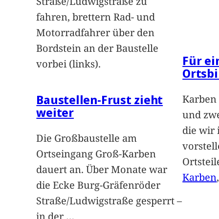
Straße/Ludwigstraße zu
fahren, brettern Rad- und
Motorradfahrer über den
Bordstein an der Baustelle
Für e
vorbei (links).
Ortsbi
Baustellen-Frust zieht
Karben 
weiter
und zwe
die wir
Die Großbaustelle am
vorstel
Ortseingang Groß-Karben
Ortstei
dauert an. Über Monate war
Karben
die Ecke Burg-Gräfenröder
Straße/Ludwigstraße gesperrt –
in der
…