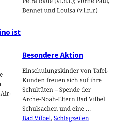
Petra Raue (vl.n.r.); vorne Paul,
Bennet und Louisa (v.l.n.r.)
ino ist
Besondere Aktion
e
Einschulungskinder von Tafel-
e
Kunden freuen sich auf ihre
n
Schultüten – Spende der
Air-
Arche-Noah-Eltern Bad Vilbel
Schulsachen und eine
…
n
Bad Vilbel
, 
Schlagzeilen