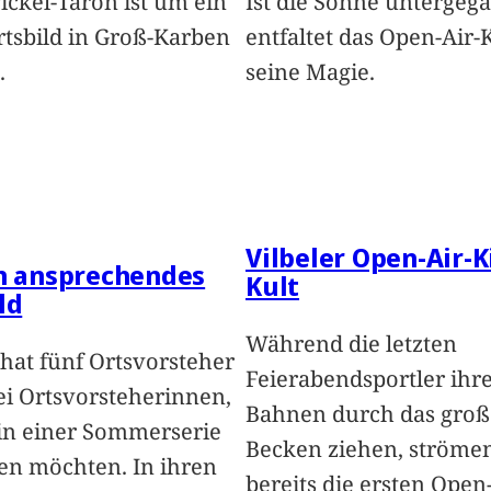
Pickel-Taron ist um ein
Ist die Sonne untergeg
rtsbild in Groß-Karben
entfaltet das Open-Air-
.
seine Magie.
Vilbeler Open-Air-K
in ansprechendes
Kult
ld
Während die letzten
hat fünf Ortsvorsteher
Feierabendsportler ihr
i Ortsvorsteherinnen,
Bahnen durch das groß
 in einer Sommerserie
Becken ziehen, ströme
len möchten. In ihren
bereits die ersten Open-