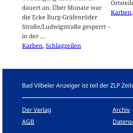
Ortstei
dauert an. Über Monate war
Karben
die Ecke Burg-Gräfenröder
Straße/Ludwigstraße gesperrt –
in der
…
Karben
, 
Schlagzeilen
Bad Vilbeler Anzeiger ist teil der ZLP Z
Der Verlag
Archiv
AGB
Datens