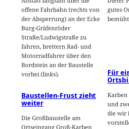
Anstatt langsam über die
Dieter 
offene Fahrbahn (rechts von
gutes O
der Absperrung) an der Ecke
bemüht
Burg-Gräfenröder
Straße/Ludwigstraße zu
fahren, brettern Rad- und
Motorradfahrer über den
Bordstein an der Baustelle
Für e
vorbei (links).
Ortsbi
Baustellen-Frust zieht
Karben 
weiter
und zwe
die wir
Die Großbaustelle am
vorstel
Ortseingang Groß-Karben