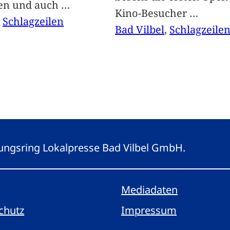
len und auch
…
Kino-Besucher
…
, 
Schlagzeilen
Bad Vilbel
, 
Schlagzeile
eitungsring Lokalpresse Bad Vilbel GmbH.
Mediadaten
chutz
Impressum