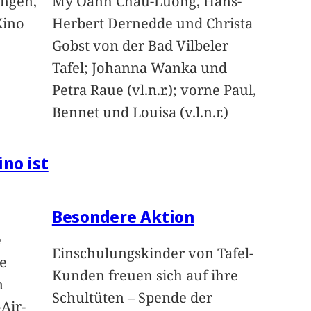
angen,
My Oanh Chau-Luong, Hans-
Kino
Herbert Dernedde und Christa
Gobst von der Bad Vilbeler
Tafel; Johanna Wanka und
Petra Raue (vl.n.r.); vorne Paul,
Bennet und Louisa (v.l.n.r.)
ino ist
Besondere Aktion
e
Einschulungskinder von Tafel-
e
Kunden freuen sich auf ihre
n
Schultüten – Spende der
Air-