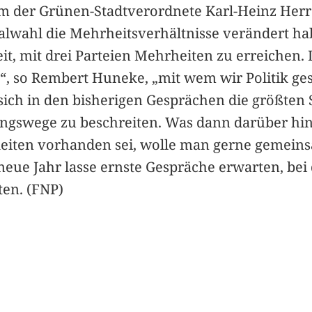
m der Grünen-Stadtverordnete Karl-Heinz Herr
nalwahl die Mehrheitsverhältnisse verändert hab
, mit drei Parteien Mehrheiten zu erreichen. Da
ht“, so Rembert Huneke, „mit wem wir Politik ge
 sich in den bisherigen Gesprächen die größten
ungswege zu beschreiten. Was dann darüber h
iten vorhanden sei, wolle man gerne gemeinsa
eue Jahr lasse ernste Gespräche erwarten, bei d
en. (FNP)