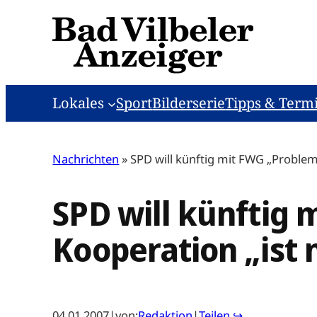
Zum
Inhalt
springen
Lokales
Sport
Bilderserie
Tipps & Term
Nachrichten
»
SPD will künftig mit FWG „Probleme
SPD will künftig 
Kooperation „ist 
04.01.2007
|
von:
Redaktion
|
Teilen ↪