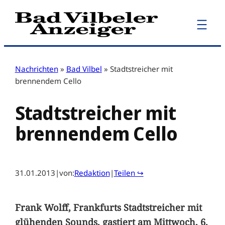
Zum
Inhalt
springen
Nachrichten
»
Bad Vilbel
»
Stadtstreicher mit
brennendem Cello
Stadtstreicher mit
brennendem Cello
31.01.2013
|
von:
Redaktion
|
Teilen ↪
Frank Wolff, Frankfurts Stadtstreicher mit
glühenden Sounds, gastiert am Mittwoch, 6.