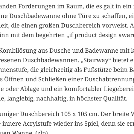
nden Forderungen im Raum, die es galt in ein
eine Duschbadewanne ohne Türe zu schaffen, e
eit, die einen großen Duschbereich vorweist. 
ginn mit dem begehrten „if product design awa
er Kombilösung aus Dusche und Badewanne mit 
gewesenen Duschbadewannen. „Stairway“ bietet 
nenstufe, die gleichzeitig als Fußstütze beim B
s Öffnen und Schließen einer Duschabtrennung 
e oder Ablage und ein komfortabler Liegebereich
 langlebig, nachhaltig, in höchster Qualität.
umiger Duschbereich 105 x 105 cm. Der breite
innere Acrylstufe wieder ins Spiel, denn sie e
gen Wanne. (zlp)