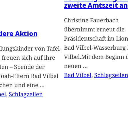
zweite Amtszeit an
Christine Fauerbach
übernimmt erneut die
dere Aktion
Präsidentschaft im Lion
Bad Vilbel-Wasserburg
lungskinder von Tafel-
Vilbel.Mit dem Beginn 
freuen sich auf ihre
neuen
…
ten – Spende der
Bad Vilbel
, 
Schlagzeile
oah-Eltern Bad Vilbel
achen und eine
…
bel
, 
Schlagzeilen