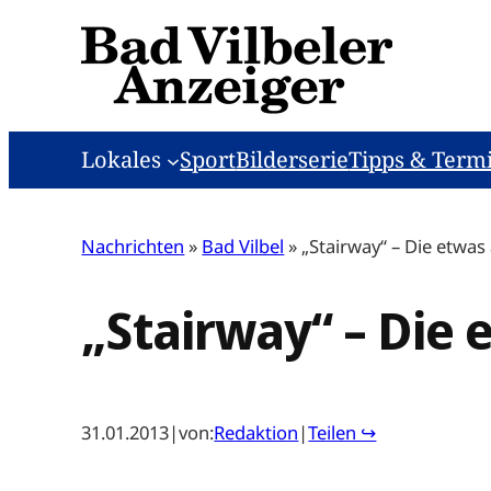
Zum
Inhalt
springen
Lokales
Sport
Bilderserie
Tipps & Term
Nachrichten
»
Bad Vilbel
»
„Stairway“ – Die etw
„Stairway“ – Die
31.01.2013
|
von:
Redaktion
|
Teilen ↪