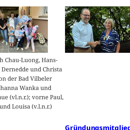
h Chau-Luong, Hans-
 Dernedde und Christa
on der Bad Vilbeler
Johanna Wanka und
ue (vl.n.r.); vorne Paul,
nd Louisa (v.l.n.r.)
Gründungsmitglied