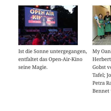
Ist die Sonne untergegangen,
My Oan
entfaltet das Open-Air-Kino
Herbert
seine Magie.
Gobst v
Tafel; 
Petra Ra
Bennet u