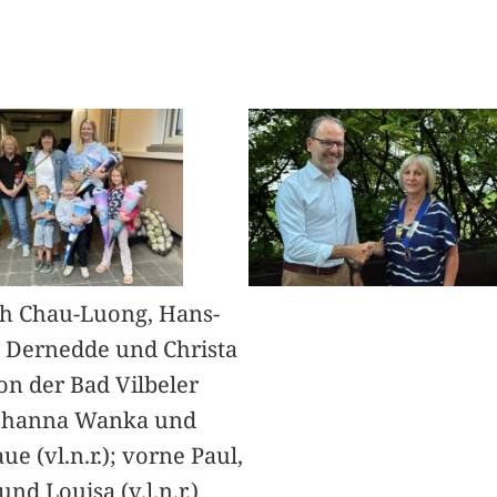
h Chau-Luong, Hans-
 Dernedde und Christa
on der Bad Vilbeler
Johanna Wanka und
ue (vl.n.r.); vorne Paul,
nd Louisa (v.l.n.r.)