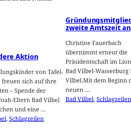
Gründungsmitglied
zweite Amtszeit an
Christine Fauerbach
übernimmt erneut die
dere Aktion
Präsidentschaft im Lion
Bad Vilbel-Wasserburg
lungskinder von Tafel-
Vilbel.Mit dem Beginn 
freuen sich auf ihre
neuen
…
ten – Spende der
Bad Vilbel
, 
Schlagzeile
oah-Eltern Bad Vilbel
achen und eine
…
bel
, 
Schlagzeilen