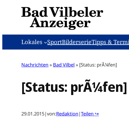
Zum
Inhalt
springen
Lokales
Sport
Bilderserie
Tipps & Term
Nachrichten
»
Bad Vilbel
»
[Status: prÃ¼fen]
[Status: prÃ¼fen]
29.01.2015
|
von:
Redaktion
|
Teilen ↪