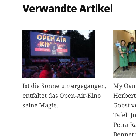
Verwandte Artikel
Ist die Sonne untergegangen,
My Oan
entfaltet das Open-Air-Kino
Herbert
seine Magie.
Gobst v
Tafel; 
Petra Ra
Bennet u