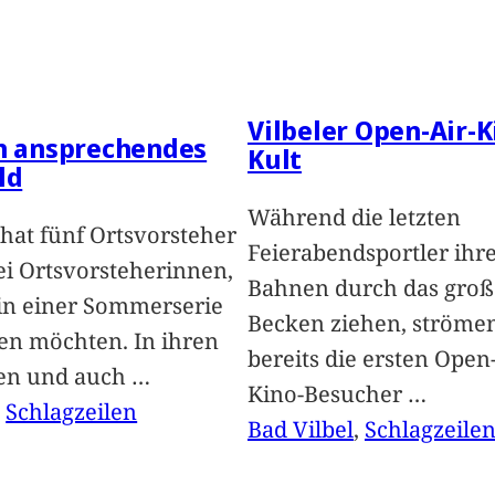
Vilbeler Open-Air-K
in ansprechendes
Kult
ld
Während die letzten
hat fünf Ortsvorsteher
Feierabendsportler ihr
i Ortsvorsteherinnen,
Bahnen durch das groß
 in einer Sommerserie
Becken ziehen, ströme
len möchten. In ihren
bereits die ersten Open-
len und auch
…
Kino-Besucher
…
, 
Schlagzeilen
Bad Vilbel
, 
Schlagzeile