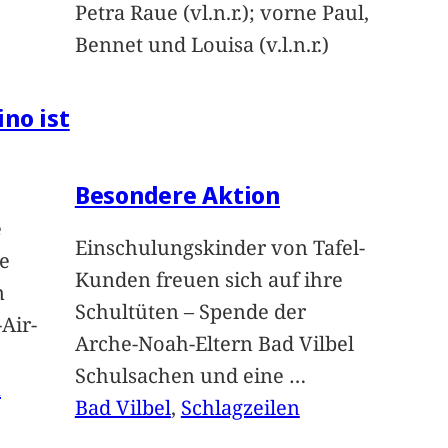
Petra Raue (vl.n.r.); vorne Paul,
Bennet und Louisa (v.l.n.r.)
ino ist
Besondere Aktion
e
Einschulungskinder von Tafel-
e
Kunden freuen sich auf ihre
n
Schultüten – Spende der
Air-
Arche-Noah-Eltern Bad Vilbel
Schulsachen und eine
…
n
Bad Vilbel
, 
Schlagzeilen