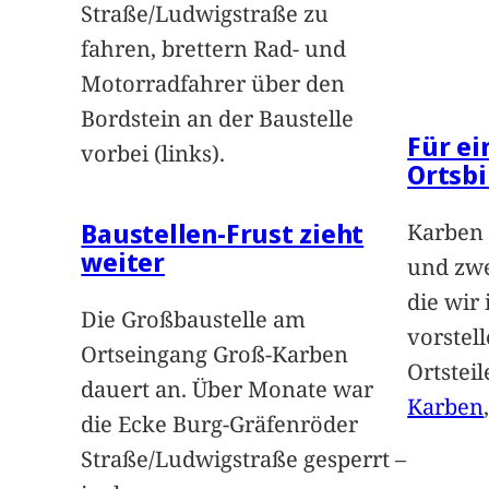
Straße/Ludwigstraße zu
fahren, brettern Rad- und
Motorradfahrer über den
Bordstein an der Baustelle
Für e
vorbei (links).
Ortsbi
Baustellen-Frust zieht
Karben 
weiter
und zwe
die wir
Die Großbaustelle am
vorstel
Ortseingang Groß-Karben
Ortstei
dauert an. Über Monate war
Karben
die Ecke Burg-Gräfenröder
Straße/Ludwigstraße gesperrt –