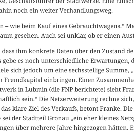
, Geschäftsführer der Stadtwerke. Eine Entsc
 dahin noch ein weiter Verhandlungsweg.
den – wie beim Kauf eines Gebrauchtwagens.“ M
aum gesehen. Auch sei unklar, ob er einen Au
, dass ihm konkrete Daten über den Zustand de
s gebe es noch unterschiedliche Erwartungen,
ele sich jedoch um eine sechsstellige Summe, „
h Fremdkapital einbringen. Einen Zusammenh
twerk in Lubmin (die FNP berichtete) sieht Fra
aftlich sein.“ Die Netzerweiterung rechne sich,
das klare Ziel des Verkaufs, betont Franke. Di
te sei der Stadtteil Gronau „ein eher kleines Ne
ngen über mehrere Jahre hingezogen hätten. Er