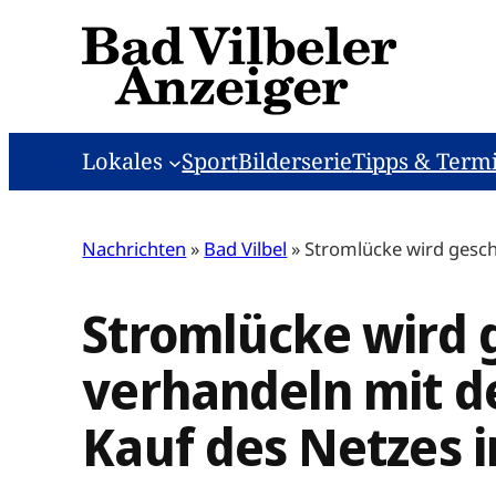
Zum
Inhalt
springen
Lokales
Sport
Bilderserie
Tipps & Term
Nachrichten
»
Bad Vilbel
»
Stromlücke wird gesch
Stromlücke wird 
verhandeln mit d
Kauf des Netzes 