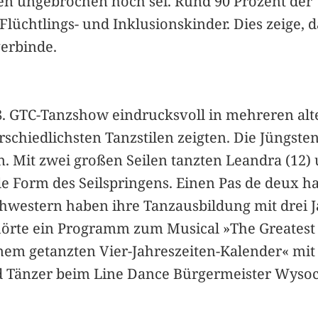
n ungebrochen hoch sei. Rund 90 Prozent der 
lüchtlings- und Inklusionskinder. Dies zeige, d
erbinde.
8. GTC-Tanzshow eindrucksvoll in mehreren al
rschiedlichsten Tanzstilen zeigten. Die Jüngste
n. Mit zwei großen Seilen tanzten Leandra (12
lle Form des Seilspringens. Einen Pas de deux
chwestern haben ihre Tanzausbildung mit drei
hörte ein Programm zum Musical »The Greatest
nem getanzten Vier-Jahreszeiten-Kalender« mit 
d Tänzer beim Line Dance Bürgermeister Wysoc