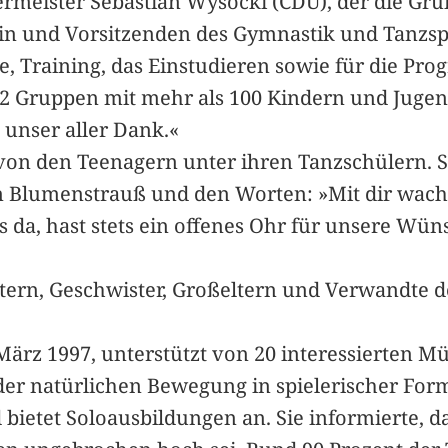
meister Sebastian Wysocki (CDU), der die Grüße
n und Vorsitzenden des Gymnastik und Tanzspo
ie, Training, das Einstudieren sowie für die P
 22 Gruppen mit mehr als 100 Kindern und Jugen
unser aller Dank.«
von den Teenagern unter ihren Tanzschülern. Si
 Blumenstrauß und den Worten: »Mit dir wachs
 da, hast stets ein offenes Ohr für unsere Wün
ltern, Geschwister, Großeltern und Verwandte 
ärz 1997, unterstützt von 20 interessierten Mü
der natürlichen Bewegung in spielerischer Form.
etet Soloausbildungen an. Sie informierte, da