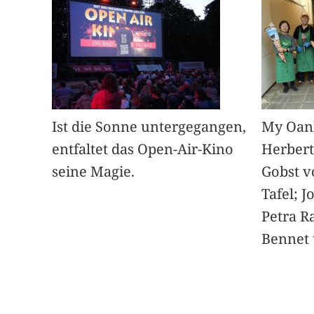
Ist die Sonne untergegangen,
My Oan
entfaltet das Open-Air-Kino
Herbert
seine Magie.
Gobst v
Tafel; 
Petra Ra
Bennet u