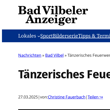
Zum
Inhalt
springen
Lokales
Sport
Bilderserie
Tipps & Term
Nachrichten
»
Bad Vilbel
»
Tänzerisches Feuerwe
Tänzerisches Feu
27.03.2025
|
von:
Christine Fauerbach
|
Teilen ↪