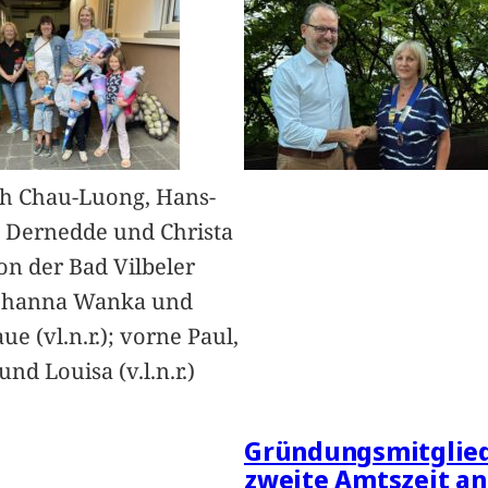
h Chau-Luong, Hans-
 Dernedde und Christa
on der Bad Vilbeler
Johanna Wanka und
ue (vl.n.r.); vorne Paul,
nd Louisa (v.l.n.r.)
Gründungsmitglied
zweite Amtszeit an