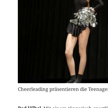
Cheerleading präsentieren die Teenager