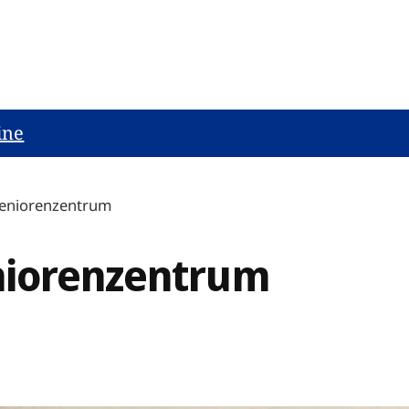
ine
Seniorenzentrum
niorenzentrum