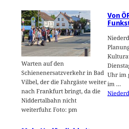
Von Ö
Funks
Niederd
Planung
Kultur
Warten auf den
Dienstag
Schienenersatzverkehr in Bad
Uhr im 
Vilbel, der die Fahrgäste weiter
im
…
nach Frankfurt bringt, da die
Niederd
Niddertalbahn nicht
weiterfuhr. Foto: pm