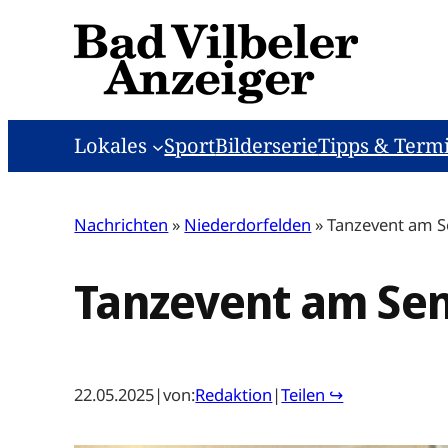
Zum
Inhalt
springen
Lokales
Sport
Bilderserie
Tipps & Term
Nachrichten
»
Niederdorfelden
»
Tanzevent am 
Tanzevent am Se
22.05.2025
|
von:
Redaktion
|
Teilen ↪