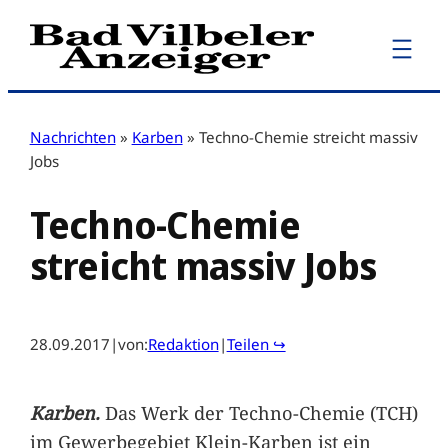
Zum
Inhalt
springen
Nachrichten
»
Karben
»
Techno-Chemie streicht massiv
Jobs
Techno-Chemie
streicht massiv Jobs
28.09.2017
|
von:
Redaktion
|
Teilen ↪
Karben.
Das Werk der Techno-Chemie (TCH)
im Gewerbegebiet Klein-Karben ist ein