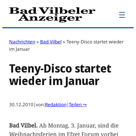
Zum
Inhalt
springen
Nachrichten
»
Bad Vilbel
»
Teeny-Disco startet wieder
im Januar
Teeny-Disco startet
wieder im Januar
30.12.2010
|
von:
Redaktion
|
Teilen ↪
Bad Vilbel.
Ab Montag, 3. Januar, sind die
Weihnachtsferien im Efzet Forum vorbei