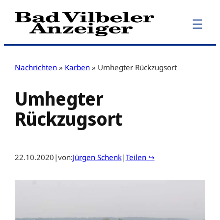
Zum
Inhalt
springen
Nachrichten
»
Karben
»
Umhegter Rückzugsort
Umhegter
Rückzugsort
22.10.2020
|
von:
Jürgen Schenk
|
Teilen ↪