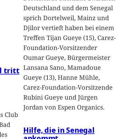
Deutschland und dem Senegal
sprich Dortelweil, Mainz und
Djilor vertieft haben bei einem
Treffen Tijan Gueye (15), Carez-
Foundation-Vorsitzender
Oumar Gueye, Bürgermeister
Lansana Sano, Mamadoue
 tritt
Gueye (13), Hanne Mühle,
Carez-Foundation-Vorsitzende
Rubini Gueye und Jürgen
Jordan von Espen Organics.
s Club
 Bad
Hilfe, die in Senegal
des
ankommt