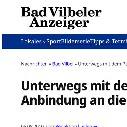
Zum
Inhalt
springen
Lokales
Sport
Bilderserie
Tipps & Term
Nachrichten
»
Bad Vilbel
»
Unterwegs mit dem Post
Unterwegs mit dem
Anbindung an die
06.05.2010
|
von:
Redaktion
|
Teilen ↪