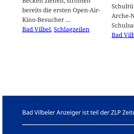
Becken ziehen, strömen
Schultü
bereits die ersten Open-Air-
Arche-N
Kino-Besucher
…
Schuls
Bad Vilbel
, 
Schlagzeilen
Bad Vil
Bad Vilbeler Anzeiger ist teil der ZLP Z