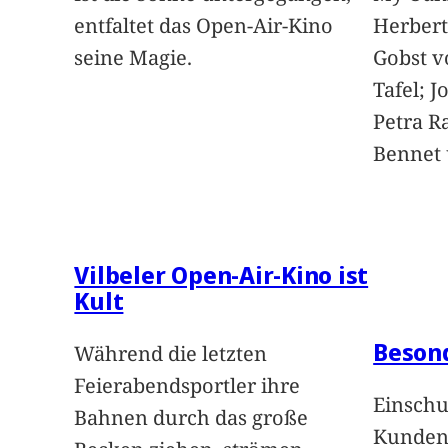
entfaltet das Open-Air-Kino
Herbert
seine Magie.
Gobst v
Tafel; 
Petra Ra
Bennet u
Vilbeler Open-Air-Kino ist
Kult
Beson
Während die letzten
Feierabendsportler ihre
Einschu
Bahnen durch das große
Kunden 