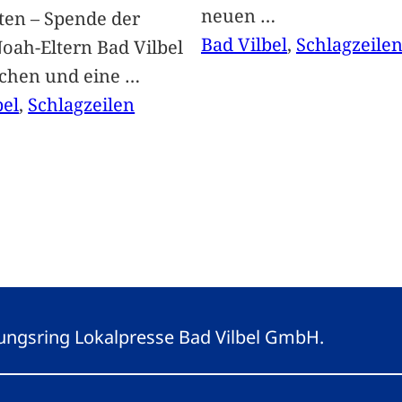
neuen
…
ten – Spende der
Bad Vilbel
, 
Schlagzeile
oah-Eltern Bad Vilbel
achen und eine
…
bel
, 
Schlagzeilen
eitungsring Lokalpresse Bad Vilbel GmbH.