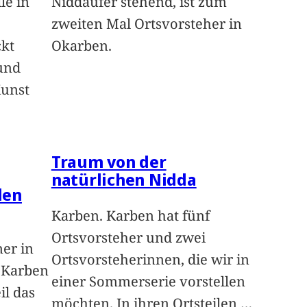
le in
Niddaufer stehend, ist zum
zweiten Mal Ortsvorsteher in
ckt
Okarben.
und
Kunst
Traum von der
natürlichen Nidda
len
Karben. Karben hat fünf
Ortsvorsteher und zwei
ner in
Ortsvorsteherinnen, die wir in
n Karben
einer Sommerserie vorstellen
il das
möchten. In ihren Ortsteilen
…