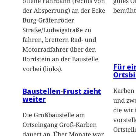
offene Fahrbahn (rechts von
gutes O
der Absperrung) an der Ecke
bemüht
Burg-Gräfenröder
Straße/Ludwigstraße zu
fahren, brettern Rad- und
Motorradfahrer über den
Bordstein an der Baustelle
Für e
vorbei (links).
Ortsbi
Baustellen-Frust zieht
Karben 
weiter
und zwe
die wir
Die Großbaustelle am
vorstel
Ortseingang Groß-Karben
Ortstei
dauert an. Über Monate war