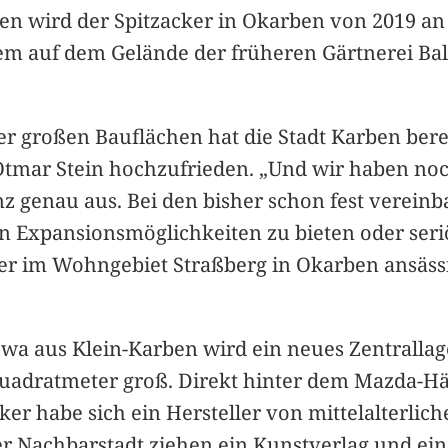
 wird der Spitzacker in Okarben von 2019 an d
em auf dem Gelände der früheren Gärtnerei Ball
er großen Bauflächen hat die Stadt Karben bere
er Otmar Stein hochzufrieden. „Und wir haben no
nz genau aus. Bei den bisher schon fest verein
en Expansionsmöglichkeiten zu bieten oder ser
er im Wohngebiet Straßberg in Okarben ansäss
a aus Klein-Karben wird ein neues Zentrallage
ratmeter groß. Direkt hinter dem Mazda-Händl
er habe sich ein Hersteller von mittelalterli
er Nachbarstadt ziehen ein Kunstverlag und ei