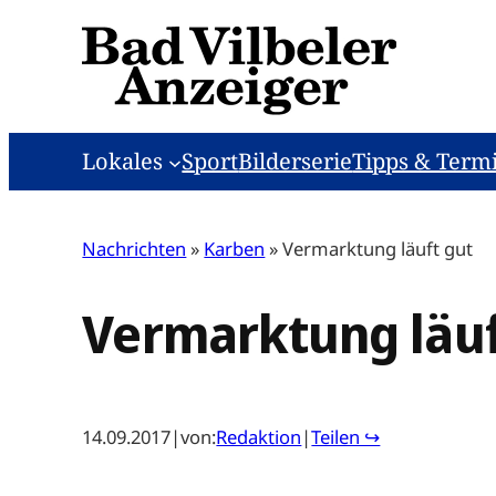
Zum
Inhalt
springen
Lokales
Sport
Bilderserie
Tipps & Term
Nachrichten
»
Karben
»
Vermarktung läuft gut
Vermarktung läuf
14.09.2017
|
von:
Redaktion
|
Teilen ↪