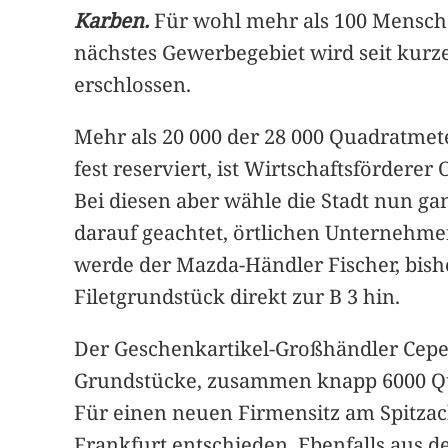
Karben.
Für wohl mehr als 100 Menschen
nächstes Gewerbegebiet wird seit kurz
erschlossen.
Mehr als 20 000 der 28 000 Quadratmet
fest reserviert, ist Wirtschaftsförder
Bei diesen aber wähle die Stadt nun ga
darauf geachtet, örtlichen Unternehm
werde der Mazda-Händler Fischer, bish
Filetgrundstück direkt zur B 3 hin.
Der Geschenkartikel-Großhändler Cepew
Grundstücke, zusammen knapp 6000 Quad
Für einen neuen Firmensitz am Spitzack
Frankfurt entschieden. Ebenfalls aus d