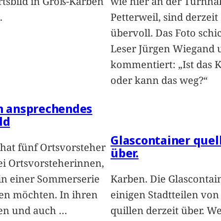
rtsbild in Groß-Karben
wie hier an der Turnhal
.
Petterweil, sind derzeit
übervoll. Das Foto schi
Leser Jürgen Wiegand 
kommentiert: „Ist das 
oder kann das weg?“
in ansprechendes
ld
Glascontainer quel
hat fünf Ortsvorsteher
über.
i Ortsvorsteherinnen,
 in einer Sommerserie
Karben. Die Glascontai
len möchten. In ihren
einigen Stadtteilen vo
len und auch
…
quillen derzeit über. We