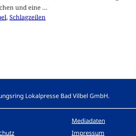
achen und eine
…
bel
, 
Schlagzeilen
eitungsring Lokalpresse Bad Vilbel GmbH.
Mediadaten
chutz
Impressum