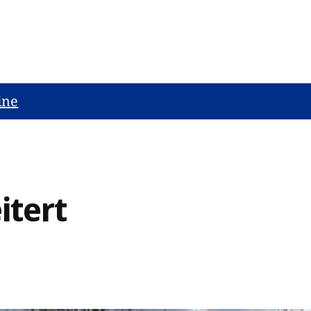
ine
itert