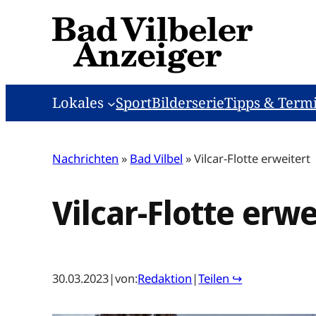
Zum
Inhalt
springen
Lokales
Sport
Bilderserie
Tipps & Term
Nachrichten
»
Bad Vilbel
»
Vilcar-Flotte erweitert
Vilcar-Flotte erwe
30.03.2023
|
von:
Redaktion
|
Teilen ↪