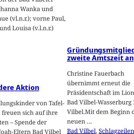
Johanna Wanka und
ue (vl.n.r.); vorne Paul,
nd Louisa (v.l.n.r.)
Gründungsmitglied
zweite Amtszeit an
Christine Fauerbach
übernimmt erneut die
dere Aktion
Präsidentschaft im Lion
Bad Vilbel-Wasserburg
lungskinder von Tafel-
Vilbel.Mit dem Beginn 
freuen sich auf ihre
neuen
…
ten – Spende der
Bad Vilbel
, 
Schlagzeile
oah-Eltern Bad Vilbel