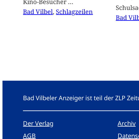
Kino-Besucher
…
Schuls
Bad Vilbel
, 
Schlagzeilen
Bad Vil
Bad Vilbeler Anzeiger ist teil der ZLP Z
Der Verlag
Archiv
AGB
Datens