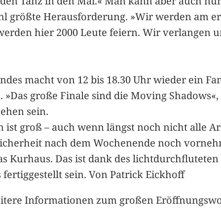
r den Tanz in den Mai.« Man kann aber auch n
hl größte Herausforderung. »Wir werden am er
erden hier 2000 Leute feiern. Wir verlangen un
des macht von 12 bis 18.30 Uhr wieder ein F
»Das große Finale sind die Moving Shadows«, i
sehen sein.
 ist groß – auch wenn längst noch nicht alle A
 Sicherheit nach dem Wochenende noch vorne
as Kurhaus. Das ist dank des lichtdurchfluteten
fertiggestellt sein. Von Patrick Eickhoff
eitere Informationen zum großen Eröffnungsw