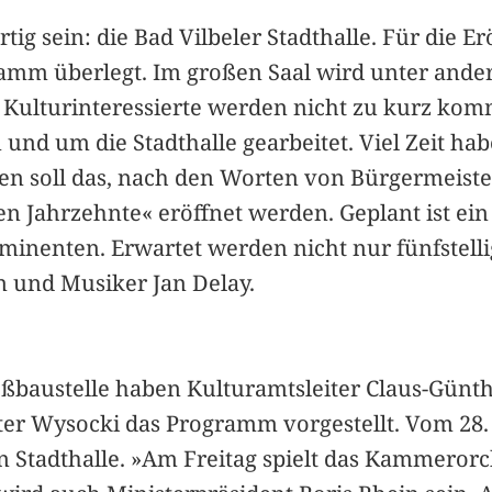
fertig sein: die Bad Vilbeler Stadthalle. Für die 
gramm überlegt. Im großen Saal wird unter and
d Kulturinteressierte werden nicht zu kurz ko
 und um die Stadthalle gearbeitet. Viel Zeit h
en soll das, nach den Worten von Bürgermeiste
ten Jahrzehnte« eröffnet werden. Geplant ist e
minenten. Erwartet werden nicht nur fünfstel
n und Musiker Jan Delay.
oßbaustelle haben Kulturamtsleiter Claus-Günt
r Wysocki das Programm vorgestellt. Vom 28. Ap
n Stadthalle. »Am Freitag spielt das Kammerorc