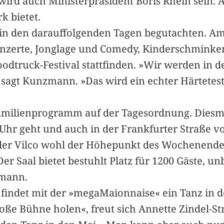
wird auch Ministerpräsident Boris Rhein sein. 
k bietet.
 den darauffolgenden Tagen begutachten. Am Sa
nzerte, Jonglage und Comedy, Kinderschminke
oodtruck-Festival stattfinden. »Wir werden in d
 sagt Kunzmann. »Das wird ein echter Härtetest
Familienprogramm auf der Tagesordnung. Diesmal
Uhr geht und auch in der Frankfurter Straße vo
 in der Vilco wohl der Höhepunkt des Wochenend
 Saal bietet bestuhlt Platz für 1200 Gäste, un
zmann.
indet mit der »megaMaionnaise« ein Tanz in den
große Bühne holen«, freut sich Annette Zindel-S