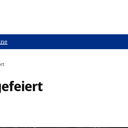
ine
ert
gefeiert