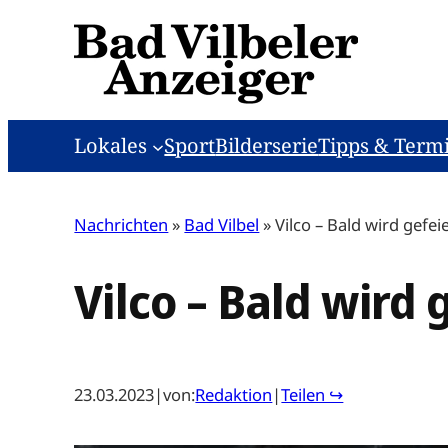
Zum
Inhalt
springen
Lokales
Sport
Bilderserie
Tipps & Term
Nachrichten
»
Bad Vilbel
»
Vilco – Bald wird gefei
Vilco – Bald wird 
23.03.2023
|
von:
Redaktion
|
Teilen ↪