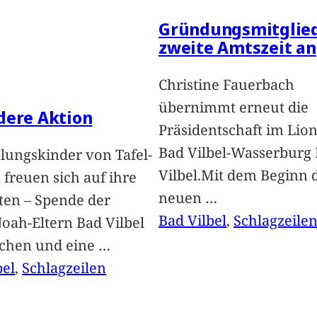
Gründungsmitglied
zweite Amtszeit an
Christine Fauerbach
übernimmt erneut die
dere Aktion
Präsidentschaft im Lion
Bad Vilbel-Wasserburg
lungskinder von Tafel-
Vilbel.Mit dem Beginn 
freuen sich auf ihre
neuen
…
ten – Spende der
Bad Vilbel
, 
Schlagzeile
oah-Eltern Bad Vilbel
achen und eine
…
bel
, 
Schlagzeilen