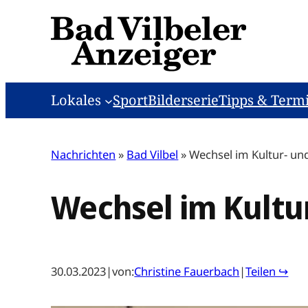
Zum
Inhalt
springen
Lokales
Sport
Bilderserie
Tipps & Term
Nachrichten
»
Bad Vilbel
»
Wechsel im Kultur- un
Wechsel im Kultu
30.03.2023
|
von:
Christine Fauerbach
|
Teilen ↪