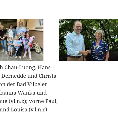
h Chau-Luong, Hans-
 Dernedde und Christa
on der Bad Vilbeler
Johanna Wanka und
ue (vl.n.r.); vorne Paul,
nd Louisa (v.l.n.r.)