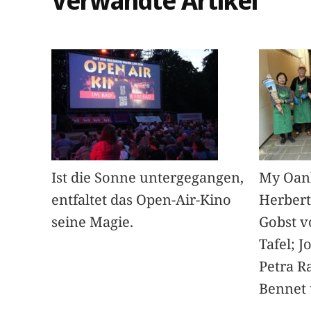
Verwandte Artikel
Ist die Sonne untergegangen,
My Oan
entfaltet das Open-Air-Kino
Herbert
seine Magie.
Gobst v
Tafel; 
Petra Ra
Bennet u