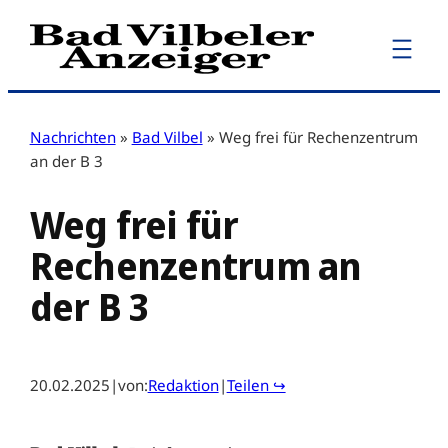
Zum
Inhalt
springen
Nachrichten
»
Bad Vilbel
»
Weg frei für Rechenzentrum
an der B 3
Weg frei für
Rechenzentrum an
der B 3
20.02.2025
|
von:
Redaktion
|
Teilen ↪