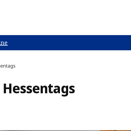
ine
sentags
s Hessentags