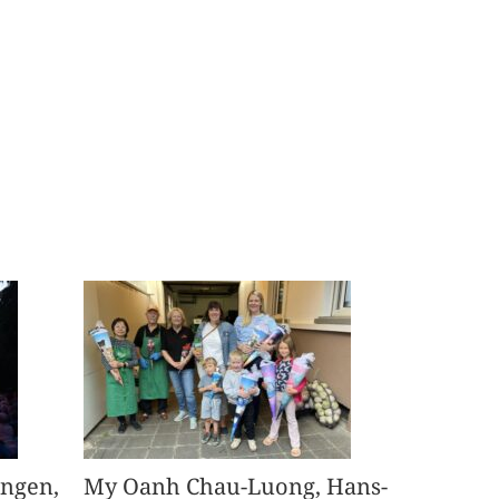
angen,
My Oanh Chau-Luong, Hans-