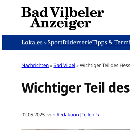
Zum
Inhalt
springen
Lokales
Sport
Bilderserie
Tipps & Term
Nachrichten
»
Bad Vilbel
»
Wichtiger Teil des Hes
Wichtiger Teil de
02.05.2025
|
von:
Redaktion
|
Teilen ↪