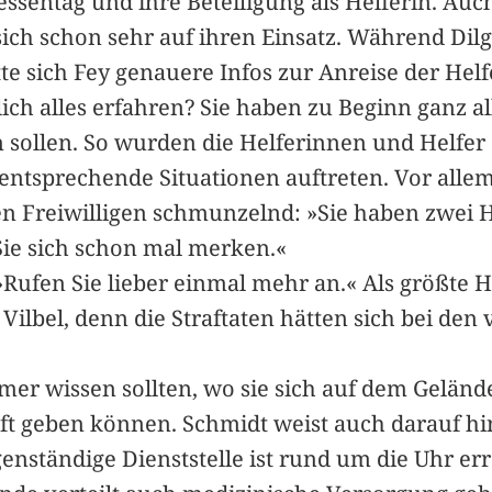
Hessentag und ihre Beteiligung als Helferin. A
sich schon sehr auf ihren Einsatz. Während Dil
te sich Fey genauere Infos zur Anreise der Hel
lich alles erfahren? Sie haben zu Beginn ganz 
 sollen. So wurden die Helferinnen und Helfer 
ntsprechende Situationen auftreten. Vor allem
en Freiwilligen schmunzelnd: »Sie haben zwei 
ie sich schon mal merken.«
 »Rufen Sie lieber einmal mehr an.« Als größt
 Vilbel, denn die Straftaten hätten sich bei d
mmer wissen sollten, wo sie sich auf dem Geländ
geben können. Schmidt weist auch darauf hin, 
nständige Dienststelle ist rund um die Uhr err