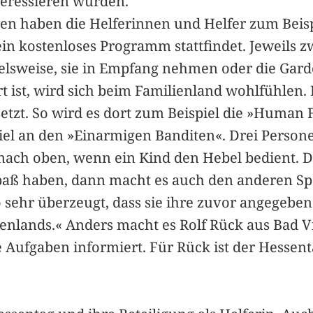
nteressieren würden.
n haben die Helferinnen und Helfer zum Beispie
n kostenloses Programm stattfindet. Jeweils zw
ielsweise, sie in Empfang nehmen oder die Gar
t ist, wird sich beim Familienland wohlfühlen
setzt. So wird es dort zum Beispiel die »Human 
piel an den »Einarmigen Banditen«. Drei Person
nach oben, wenn ein Kind den Hebel bedient. D
Spaß haben, dann macht es auch den anderen Sp
o sehr überzeugt, dass sie ihre zuvor angegebe
enlands.« Anders macht es Rolf Rück aus Bad Vil
ne Aufgaben informiert. Für Rück ist der Hessent