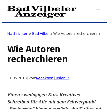
Zum
Inhalt
springen
Nachrichten
»
Bad Vilbel
»
Wie Autoren recherchieren
Wie Autoren
recherchieren
31.05.2018
|
von:
Redaktion
|
Teilen ↪
Einen zweitägigen Kurs Kreatives
Schreiben für Alle mit dem Schwerpunkt
„Recherche“ bietet das städtische Kulturamt