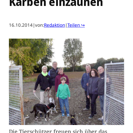
Karben einzäunen
16.10.2014
|
von:
Redaktion
|
Teilen ↪
Die Tierschützer freuen sich über das