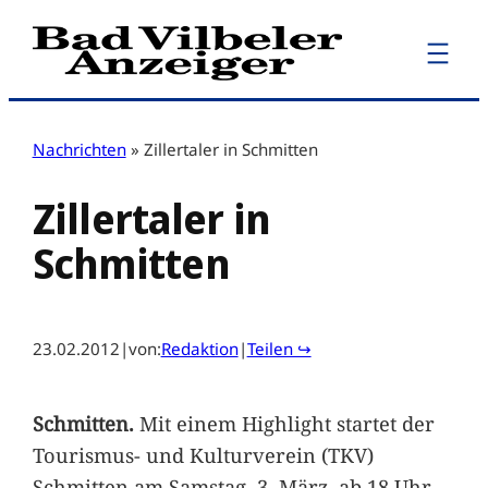
Zum
Inhalt
springen
Nachrichten
»
Zillertaler in Schmitten
Zillertaler in
Schmitten
23.02.2012
|
von:
Redaktion
|
Teilen ↪
Schmitten.
Mit einem Highlight startet der
Tourismus- und Kulturverein (TKV)
Schmitten am Samstag, 3. März, ab 18 Uhr