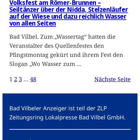
Volksfest am Römer-Brunnen –
Seiltänzer über der Nidda, Stelzenläufer
auf der Wiese und dazu reichlich Wasser
von allen Seiten
Bad Vilbel. Zum „Wassertag“ hatten die
Veranstalter des Quellenfestes den
Pfingstmontag gekürt und ihrem Fest den
Slogan „Wo Wasser zum
…
1
2
3
…
48
Nächste Seite
Bad Vilbeler Anzeiger ist teil der ZLP
Zeitungsring Lokalpresse Bad Vilbel GmbH.