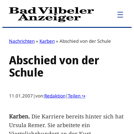
Zum
Inhalt
springen
Nachrichten
»
Karben
»
Abschied von der Schule
Abschied von der
Schule
11.01.2007
|
von:
Redaktion
|
Teilen ↪
Karben.
Die Karriere bereits hinter sich hat
Ursula Remer. Sie arbeitete ein
Vierteljahrhundert an der Kurt-