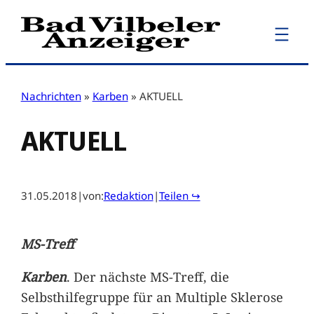
Zum
Inhalt
springen
Nachrichten
»
Karben
»
AKTUELL
AKTUELL
31.05.2018
|
von:
Redaktion
|
Teilen ↪
MS-Treff
Karben
. Der nächste MS-Treff, die
Selbsthilfegruppe für an Multiple Sklerose