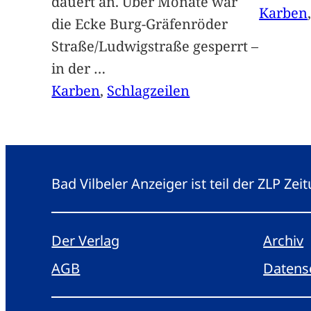
dauert an. Über Monate war
Karben
die Ecke Burg-Gräfenröder
Straße/Ludwigstraße gesperrt –
in der
…
Karben
, 
Schlagzeilen
Bad Vilbeler Anzeiger ist teil der ZLP Z
Der Verlag
Archiv
AGB
Datens