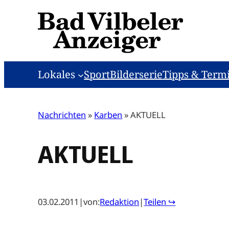
Zum
Inhalt
springen
Lokales
Sport
Bilderserie
Tipps & Term
Nachrichten
»
Karben
»
AKTUELL
AKTUELL
03.02.2011
|
von:
Redaktion
|
Teilen ↪