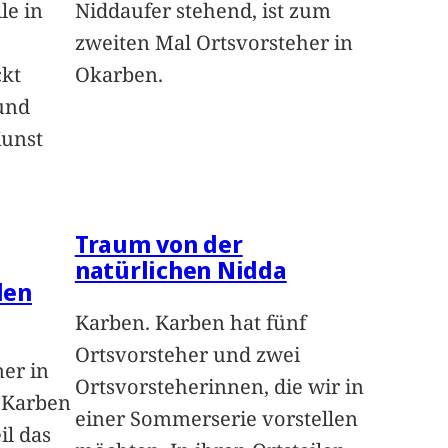
le in
Niddaufer stehend, ist zum
zweiten Mal Ortsvorsteher in
ckt
Okarben.
und
Kunst
Traum von der
natürlichen Nidda
len
Karben. Karben hat fünf
Ortsvorsteher und zwei
ner in
Ortsvorsteherinnen, die wir in
n Karben
einer Sommerserie vorstellen
il das