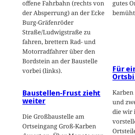
offene Fahrbahn (rechts von
gutes O
der Absperrung) an der Ecke
bemüht
Burg-Gräfenröder
Straße/Ludwigstraße zu
fahren, brettern Rad- und
Motorradfahrer über den
Bordstein an der Baustelle
Für e
vorbei (links).
Ortsbi
Baustellen-Frust zieht
Karben 
weiter
und zwe
die wir
Die Großbaustelle am
vorstel
Ortseingang Groß-Karben
Ortstei