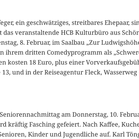
ger, ein geschwätziges, streitbares Ehepaar, sin
et das veranstaltende HCB Kulturbüro aus Schön
enstag, 8. Februar, im Saalbau „Zur Ludwigshöhe
t“ in ihrem dritten Comedyprogramm als „Schwer
en kosten 18 Euro, plus einer Vorverkaufsgebüh
 13, und in der Reiseagentur Fleck, Wasserweg 
niorennachmittag am Donnerstag, 10. Februar,
kräftig Fasching gefeiert. Nach Kaffee, Kuche
enioren, Kinder und Jugendliche auf. Karl Tön