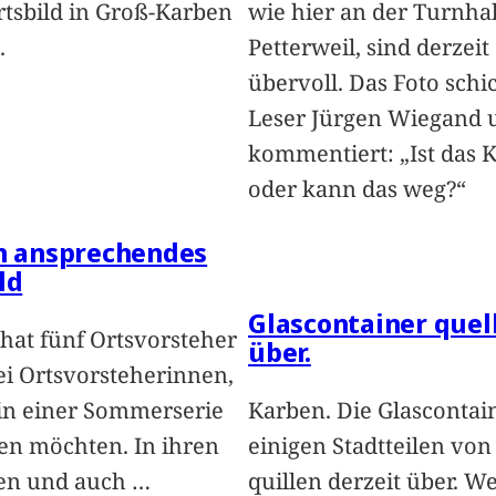
rtsbild in Groß-Karben
wie hier an der Turnhal
.
Petterweil, sind derzeit
übervoll. Das Foto schi
Leser Jürgen Wiegand 
kommentiert: „Ist das 
oder kann das weg?“
in ansprechendes
ld
Glascontainer quel
hat fünf Ortsvorsteher
über.
i Ortsvorsteherinnen,
 in einer Sommerserie
Karben. Die Glascontai
len möchten. In ihren
einigen Stadtteilen vo
len und auch
…
quillen derzeit über. We