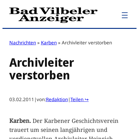
Zum
Inhalt
springen
Nachrichten
»
Karben
»
Archivleiter verstorben
Archivleiter
verstorben
03.02.2011
|
von:
Redaktion
|
Teilen ↪
Karben.
Der Karbener Geschichtsverein
trauert um seinen langjährigen und
verdienstvollen Archivleiter Heinrich