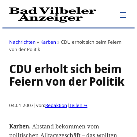
Zum
Inhalt
springen
Nachrichten
»
Karben
»
CDU erholt sich beim Feiern
von der Politik
CDU erholt sich beim
Feiern von der Politik
04.01.2007
|
von:
Redaktion
|
Teilen ↪
Karben.
Abstand bekommen vom
politischen Alltagsgeschäft – das wollten