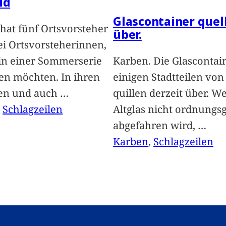
ld
Glascontainer quel
hat fünf Ortsvorsteher
über.
i Ortsvorsteherinnen,
 in einer Sommerserie
Karben. Die Glascontai
len möchten. In ihren
einigen Stadtteilen vo
len und auch
…
quillen derzeit über. We
, 
Schlagzeilen
Altglas nicht ordnung
abgefahren wird,
…
Karben
, 
Schlagzeilen