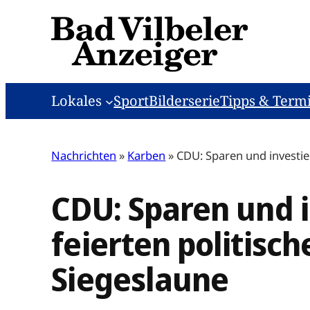
Zum
Inhalt
springen
Lokales
Sport
Bilderserie
Tipps & Term
Nachrichten
»
Karben
»
CDU: Sparen und investie
CDU: Sparen und 
feierten politisc
Siegeslaune