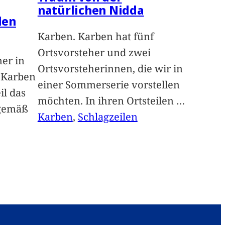
natürlichen Nidda
len
Karben. Karben hat fünf
Ortsvorsteher und zwei
ner in
Ortsvorsteherinnen, die wir in
n Karben
einer Sommerserie vorstellen
il das
möchten. In ihren Ortsteilen
…
sgemäß
Karben
, 
Schlagzeilen