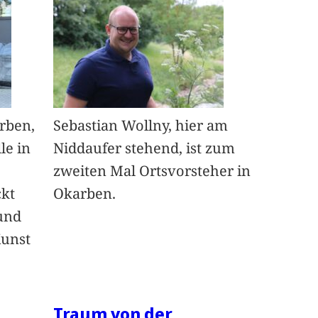
arben,
Sebastian Wollny, hier am
le in
Niddaufer stehend, ist zum
zweiten Mal Ortsvorsteher in
ckt
Okarben.
und
Kunst
Traum von der