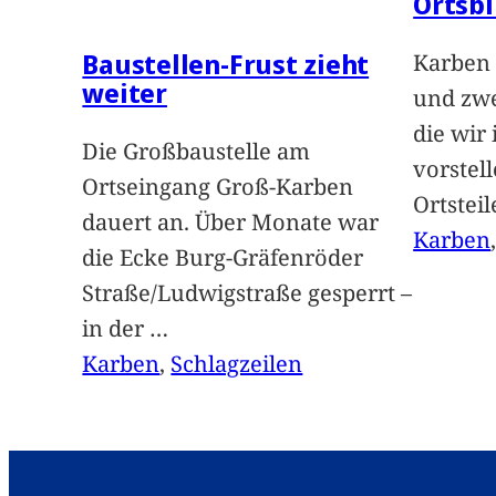
Ortsbi
Baustellen-Frust zieht
Karben 
weiter
und zwe
die wir
Die Großbaustelle am
vorstel
Ortseingang Groß-Karben
Ortstei
dauert an. Über Monate war
Karben
die Ecke Burg-Gräfenröder
Straße/Ludwigstraße gesperrt –
in der
…
Karben
, 
Schlagzeilen