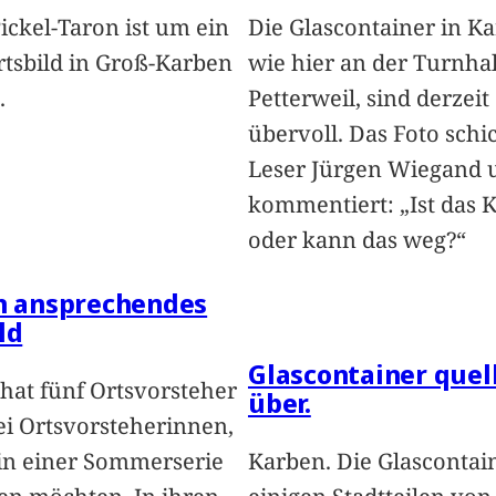
Pickel-Taron ist um ein
Die Glascontainer in K
rtsbild in Groß-Karben
wie hier an der Turnhal
.
Petterweil, sind derzeit
übervoll. Das Foto schi
Leser Jürgen Wiegand 
kommentiert: „Ist das 
oder kann das weg?“
in ansprechendes
ld
Glascontainer quel
hat fünf Ortsvorsteher
über.
i Ortsvorsteherinnen,
 in einer Sommerserie
Karben. Die Glascontai