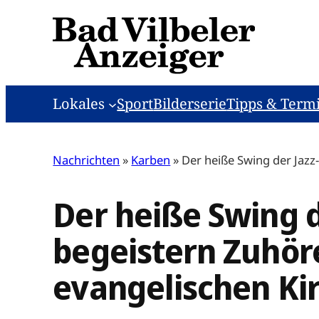
Zum
Inhalt
springen
Lokales
Sport
Bilderserie
Tipps & Term
Nachrichten
»
Karben
»
Der heiße Swing der Jazz
Der heiße Swing d
begeistern Zuhör
evangelischen Ki