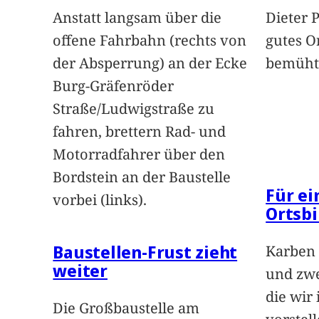
Anstatt langsam über die
Dieter 
offene Fahrbahn (rechts von
gutes O
der Absperrung) an der Ecke
bemüht
Burg-Gräfenröder
Straße/Ludwigstraße zu
fahren, brettern Rad- und
Motorradfahrer über den
Bordstein an der Baustelle
Für e
vorbei (links).
Ortsbi
Baustellen-Frust zieht
Karben 
weiter
und zwe
die wir
Die Großbaustelle am