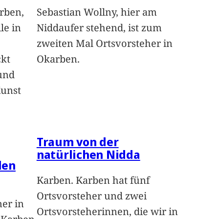
arben,
Sebastian Wollny, hier am
le in
Niddaufer stehend, ist zum
zweiten Mal Ortsvorsteher in
ckt
Okarben.
und
Kunst
Traum von der
natürlichen Nidda
len
Karben. Karben hat fünf
Ortsvorsteher und zwei
ner in
Ortsvorsteherinnen, die wir in