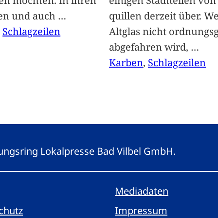
len möchten. In ihren
einigen Stadtteilen vo
len und auch
…
quillen derzeit über. We
, 
Schlagzeilen
Altglas nicht ordnung
abgefahren wird,
…
Karben
, 
Schlagzeilen
eitungsring Lokalpresse Bad Vilbel GmbH.
Mediadaten
chutz
Impressum