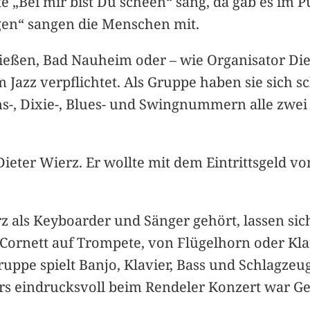
nte „Bei mir bist Du scheen“ sang, da gab es im
ngen“ sangen die Menschen mit.
Gießen, Bad Nauheim oder – wie Organisator Di
m Jazz verpflichtet. Als Gruppe haben sie sich
s-, Dixie-, Blues- und Swingnummern alle zwe
Dieter Wierz. Er wollte mit dem Eintrittsgeld v
 als Keyboarder und Sänger gehört, lassen sich
Cornett auf Trompete, von Flügelhorn oder Kla
ppe spielt Banjo, Klavier, Bass und Schlagzeug
rs eindrucksvoll beim Rendeler Konzert war Ge