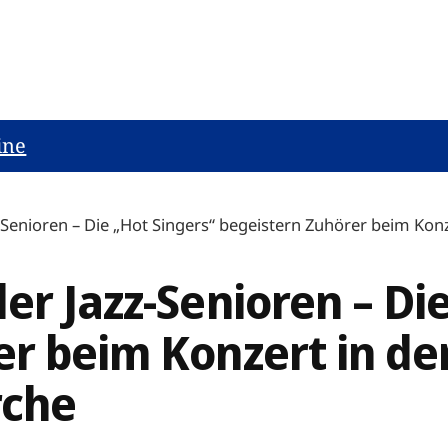
ine
-Senioren – Die „Hot Singers“ begeistern Zuhörer beim Konz
er Jazz-Senioren – Di
er beim Konzert in de
rche