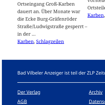
vorstel
Ortseingang Groß-Karben
Ortstei
dauert an. Über Monate war
Karben
die Ecke Burg-Gräfenröder
Straße/Ludwigstraße gesperrt –
in der
…
Karben
, 
Schlagzeilen
Bad Vilbeler Anzeiger ist teil der ZLP Z
Der Verlag
Archiv
AGB
Datens