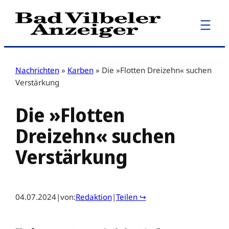
Zum
Inhalt
springen
Nachrichten
»
Karben
»
Die »Flotten Dreizehn« suchen
Verstärkung
Die »Flotten
Dreizehn« suchen
Verstärkung
04.07.2024
|
von:
Redaktion
|
Teilen ↪