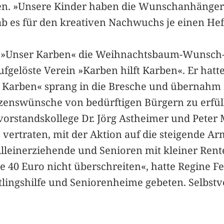
en. »Unsere Kinder haben die Wunschanhänger g
 gab es für den kreativen Nachwuchs je einen H
ung »Unser Karben« die Weihnachtsbaum-Wunsch
fgelöste Verein »Karben hilft Karben«. Er hatte
r Karben« sprang in die Bresche und übernahm
nswünsche von bedürftigen Bürgern zu erfülle
orstandskollege Dr. Jörg Astheimer und Peter 
 vertraten, mit der Aktion auf die steigende A
Alleinerziehende und Senioren mit kleiner Rent
 40 Euro nicht überschreiten«, hatte Regine F
tlingshilfe und Seniorenheime gebeten. Selbstv