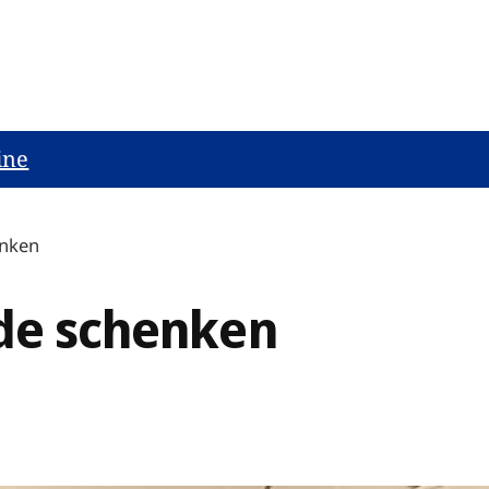
ine
enken
ude schenken