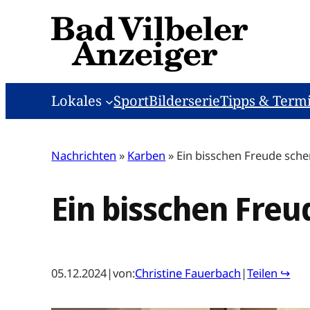
Zum
Inhalt
springen
Lokales
Sport
Bilderserie
Tipps & Term
Nachrichten
»
Karben
»
Ein bisschen Freude sch
Ein bisschen Fre
05.12.2024
|
von:
Christine Fauerbach
|
Teilen ↪