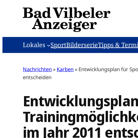
Zum
Inhalt
springen
Lokales
Sport
Bilderserie
Tipps & Term
Nachrichten
»
Karben
»
Entwicklungsplan für Spor
entscheiden
Entwicklungsplan 
Trainingmöglichke
im Jahr 2011 ents