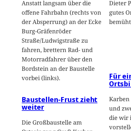
Anstatt langsam über die
Dieter 
offene Fahrbahn (rechts von
gutes O
der Absperrung) an der Ecke
bemüht
Burg-Gräfenröder
Straße/Ludwigstraße zu
fahren, brettern Rad- und
Motorradfahrer über den
Bordstein an der Baustelle
Für e
vorbei (links).
Ortsbi
Baustellen-Frust zieht
Karben 
weiter
und zwe
die wir
Die Großbaustelle am
vorstel