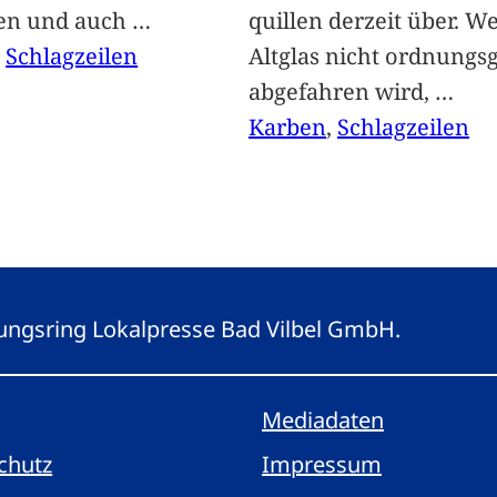
len und auch
…
quillen derzeit über. We
, 
Schlagzeilen
Altglas nicht ordnung
abgefahren wird,
…
Karben
, 
Schlagzeilen
eitungsring Lokalpresse Bad Vilbel GmbH.
Mediadaten
chutz
Impressum