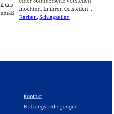
einer Sommerserie vorstellen
il das
möchten. In ihren Ortsteilen
…
sgemäß
Karben
, 
Schlagzeilen
Kontakt
Nutzungsbedingungen