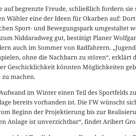
 auf begrenzte Freude, schließlich fordern sie 
en Wähler eine der Ideen für Okarben auf: Dor
ichen Sport- und Bewegungspark umgestaltet wer
zum Niddaradweg gut, bestätigt Planer Wolfgang
ondern auch im Sommer von Radfahrern. „Jugend
spielen, ohne die Nachbarn zu stören“, erklärt
der Geschicklichkeit könnten Möglichkeiten ge
e zu machen.
Aufwand im Winter einen Teil des Sportfelds zu
age bereits vorhanden ist. Die FW wünscht sich
om Beginn der Projektierung bis zur Realisier
 Anlage ist unverzichtbar“, findet Aribert Gr