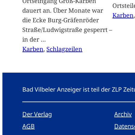
Ortseingang Groß-Karben
Ortstei
dauert an. Über Monate war
Karben
die Ecke Burg-Gräfenröder
Straße/Ludwigstraße gesperrt –
in der
…
Karben
, 
Schlagzeilen
Bad Vilbeler Anzeiger ist teil der ZLP Z
Der Verlag
Archiv
AGB
Datens