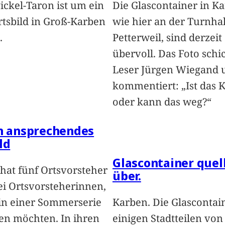
Pickel-Taron ist um ein
Die Glascontainer in K
rtsbild in Groß-Karben
wie hier an der Turnhal
.
Petterweil, sind derzeit
übervoll. Das Foto schi
Leser Jürgen Wiegand 
kommentiert: „Ist das 
oder kann das weg?“
in ansprechendes
ld
Glascontainer quel
hat fünf Ortsvorsteher
über.
i Ortsvorsteherinnen,
 in einer Sommerserie
Karben. Die Glascontai
len möchten. In ihren
einigen Stadtteilen vo