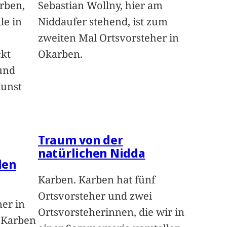
arben,
Sebastian Wollny, hier am
le in
Niddaufer stehend, ist zum
zweiten Mal Ortsvorsteher in
ckt
Okarben.
und
Kunst
Traum von der
natürlichen Nidda
len
Karben. Karben hat fünf
Ortsvorsteher und zwei
ner in
Ortsvorsteherinnen, die wir in
n Karben