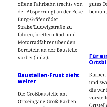
offene Fahrbahn (rechts von
gutes O
der Absperrung) an der Ecke
bemüht
Burg-Gräfenröder
Straße/Ludwigstraße zu
fahren, brettern Rad- und
Motorradfahrer über den
Bordstein an der Baustelle
Für e
vorbei (links).
Ortsbi
Baustellen-Frust zieht
Karben 
weiter
und zwe
die wir
Die Großbaustelle am
vorstel
Ortseingang Groß-Karben
Ortstei