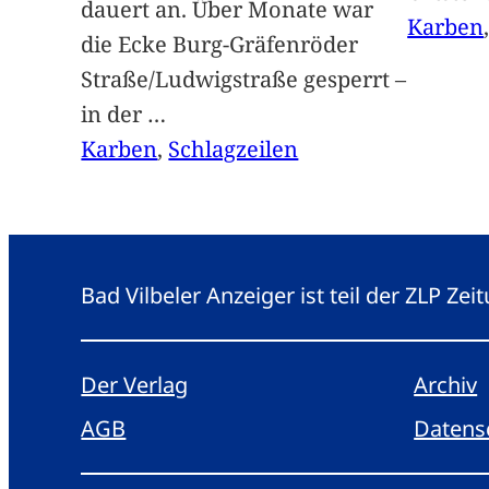
dauert an. Über Monate war
Karben
die Ecke Burg-Gräfenröder
Straße/Ludwigstraße gesperrt –
in der
…
Karben
, 
Schlagzeilen
Bad Vilbeler Anzeiger ist teil der ZLP Z
Der Verlag
Archiv
AGB
Datens