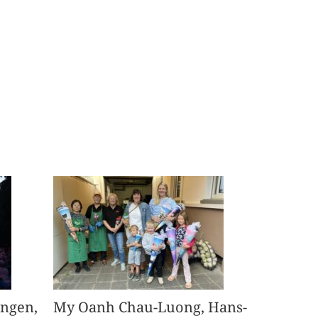
angen,
My Oanh Chau-Luong, Hans-