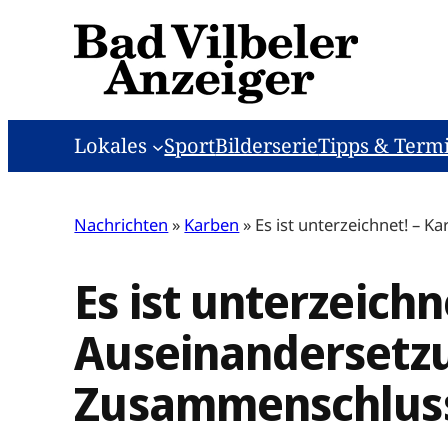
Zum
Inhalt
springen
Lokales
Sport
Bilderserie
Tipps & Term
Nachrichten
»
Karben
»
Es ist unterzeichnet! – 
Es ist unterzeichn
Auseinandersetzu
Zusammenschlus