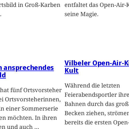
rtsbild in Groß-Karben
entfaltet das Open-Air-
.
seine Magie.
Vilbeler Open-Air-K
in ansprechendes
Kult
ld
Während die letzten
hat fünf Ortsvorsteher
Feierabendsportler ihr
i Ortsvorsteherinnen,
Bahnen durch das groß
 in einer Sommerserie
Becken ziehen, ströme
len möchten. In ihren
bereits die ersten Open-
len und auch
…