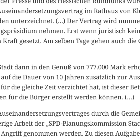
 der Presse und des Hessischen Rundfunks wurd
Auseinandersetzungsvertrag im Rathaus von Kl
n unterzeichnet. (…) Der Vertrag wird nunmeh
gspräsidium nehmen. Erst wenn juristisch kein
Kraft gesetzt. Am selben Tage gehen auch die G
 Stadt dann in den Genuß von 777.000 Mark er
auf die Dauer von 10 Jahren zusätzlich zur Au
r die gleiche Zeit verzichtet hat, ist dieser Be
n für die Bürger erstellt werden können. (…)
useinandersetzungsvertrages durch die Gemei
erige Arbeit der „SPD-Planungskommission Stadt
 Angriff genommen werden. Zu diesen Aufgaben 