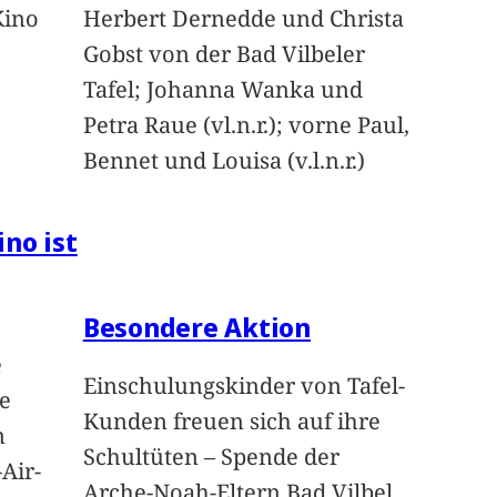
Kino
Herbert Dernedde und Christa
Gobst von der Bad Vilbeler
Tafel; Johanna Wanka und
Petra Raue (vl.n.r.); vorne Paul,
Bennet und Louisa (v.l.n.r.)
ino ist
Besondere Aktion
e
Einschulungskinder von Tafel-
e
Kunden freuen sich auf ihre
n
Schultüten – Spende der
Air-
Arche-Noah-Eltern Bad Vilbel