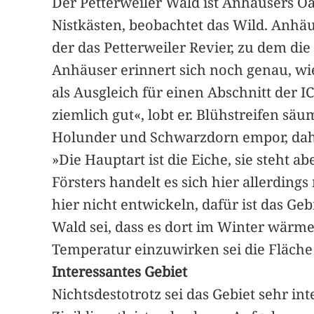
Der Petterweiler Wald ist Anhäusers Oas
Nistkästen, beobachtet das Wild. Anhäus
der das Petterweiler Revier, zu dem di
Anhäuser erinnert sich noch genau, wi
als Ausgleich für einen Abschnitt der I
ziemlich gut«, lobt er. Blühstreifen s
Holunder und Schwarzdorn empor, dah
»Die Hauptart ist die Eiche, sie steht a
Försters handelt es sich hier allerdin
hier nicht entwickeln, dafür ist das Ge
Wald sei, dass es dort im Winter wärme
Temperatur einzuwirken sei die Fläche 
Interessantes Gebiet
Nichtsdestotrotz sei das Gebiet sehr int