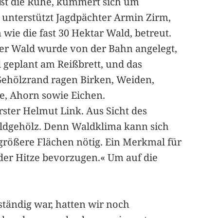
nießt die Ruhe, kümmert sich um
r unterstützt Jagdpächter Armin Zirm,
wie die fast 30 Hektar Wald, betreut.
Der Wald wurde von der Bahn angelegt,
d geplant am Reißbrett, und das
 Gehölzrand ragen Birken, Weiden,
, Ahorn sowie Eichen.
örster Helmut Link. Aus Sicht des
 Feldgehölz. Denn Waldklima kann sich
l größere Flächen nötig. Ein Merkmal für
 der Hitze bevorzugen.« Um auf die
uständig war, hatten wir noch