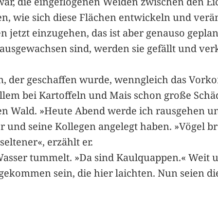
 war, die eingeflogenen Weiden zwischen den E
nen, wie sich diese Flächen entwickeln und ver
n jetzt einzugehen, das ist aber genauso gepla
usgewachsen sind, werden sie gefällt und verkau
m, der geschaffen wurde, wenngleich das Vor
allem bei Kartoffeln und Mais schon große Schä
 den Wald. »Heute Abend werde ich rausgehen un
 er und seine Kollegen angelegt haben. »Vögel 
eltener«, erzählt er.
m Wasser tummelt. »Da sind Kaulquappen.« Weit u
ekommen sein, die hier laichten. Nun seien di