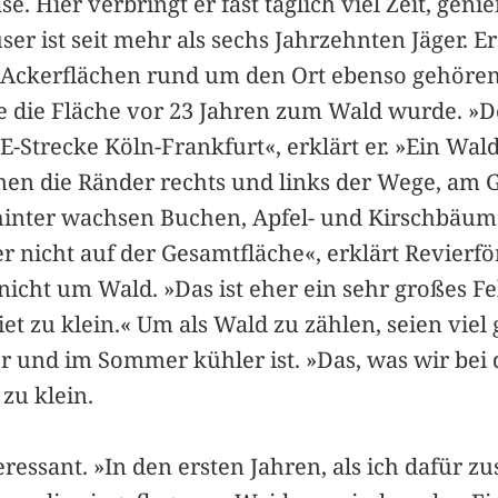
e. Hier verbringt er fast täglich viel Zeit, ge
er ist seit mehr als sechs Jahrzehnten Jäger. E
e Ackerflächen rund um den Ort ebenso gehören 
e die Fläche vor 23 Jahren zum Wald wurde. »
CE-Strecke Köln-Frankfurt«, erklärt er. »Ein Wal
äumen die Ränder rechts und links der Wege, am
inter wachsen Buchen, Apfel- und Kirschbäume
ber nicht auf der Gesamtfläche«, erklärt Revierf
gs nicht um Wald. »Das ist eher ein sehr großes
biet zu klein.« Um als Wald zu zählen, seien vie
r und im Sommer kühler ist. »Das, was wir bei
zu klein.
eressant. »In den ersten Jahren, als ich dafür z