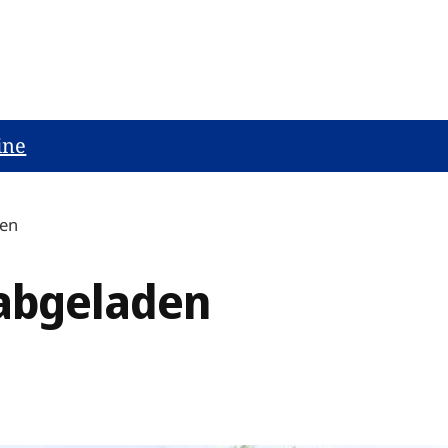
ine
den
 abgeladen