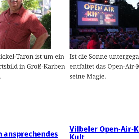
Pickel-Taron ist um ein
Ist die Sonne untergeg
rtsbild in Groß-Karben
entfaltet das Open-Air-
.
seine Magie.
Vilbeler Open-Air-K
in ansprechendes
Kult