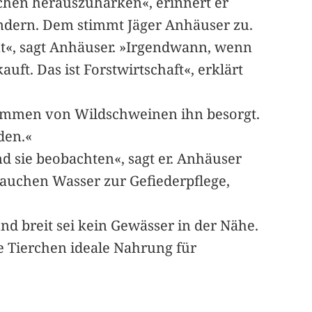
ichen herauszuharken«, erinnert er
ändern. Dem stimmt Jäger Anhäuser zu.
nt«, sagt Anhäuser. »Irgendwann, wenn
ft. Das ist Forstwirtschaft«, erklärt
kommen von Wildschweinen ihn besorgt.
den.«
d sie beobachten«, sagt er. Anhäuser
brauchen Wasser zur Gefiederpflege,
nd breit sei kein Gewässer in der Nähe.
e Tierchen ideale Nahrung für