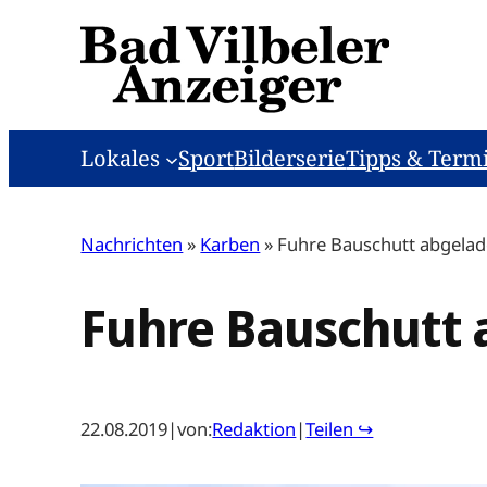
Zum
Inhalt
springen
Lokales
Sport
Bilderserie
Tipps & Term
Nachrichten
»
Karben
»
Fuhre Bauschutt abgela
Fuhre Bauschutt
22.08.2019
|
von:
Redaktion
|
Teilen ↪