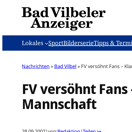
Zum
Inhalt
springen
Lokales
Sport
Bilderserie
Tipps & Term
Nachrichten
»
Bad Vilbel
»
FV versöhnt Fans – Kl
FV versöhnt Fans 
Mannschaft
28.09.2007
|
von:
Redaktion
|
Teilen ↪