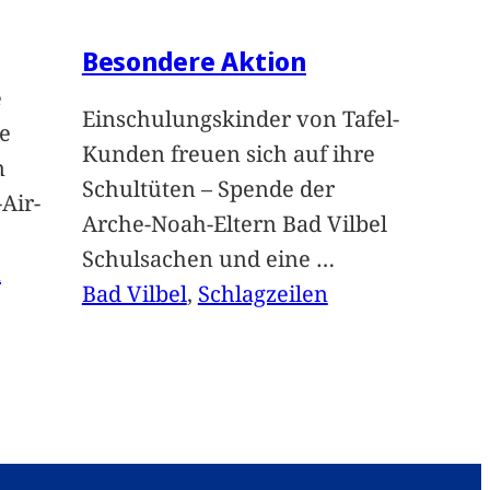
Besondere Aktion
e
Einschulungskinder von Tafel-
e
Kunden freuen sich auf ihre
n
Schultüten – Spende der
Air-
Arche-Noah-Eltern Bad Vilbel
Schulsachen und eine
…
n
Bad Vilbel
, 
Schlagzeilen