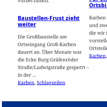
vorbei (links).
Ortsbi
Baustellen-Frust zieht
Karben 
weiter
und zwe
die wir
Die Großbaustelle am
vorstel
Ortseingang Groß-Karben
Ortstei
dauert an. Über Monate war
Karben
die Ecke Burg-Gräfenröder
Straße/Ludwigstraße gesperrt –
in der
…
Karben
, 
Schlagzeilen