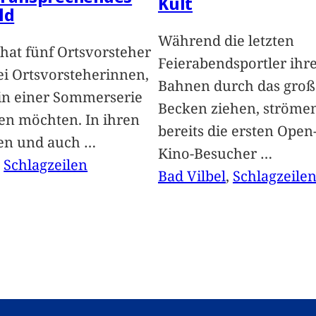
Kult
ld
Während die letzten
hat fünf Ortsvorsteher
Feierabendsportler ihr
i Ortsvorsteherinnen,
Bahnen durch das groß
 in einer Sommerserie
Becken ziehen, ströme
len möchten. In ihren
bereits die ersten Open-
len und auch
…
Kino-Besucher
…
, 
Schlagzeilen
Bad Vilbel
, 
Schlagzeile