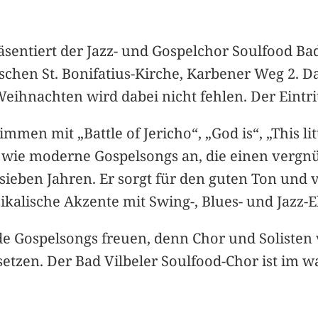
äsentiert der Jazz- und Gospelchor Soulfood B
schen St. Bonifatius-Kirche, Karbener Weg 2. D
hnachten wird dabei nicht fehlen. Der Eintritt 
en mit „Battle of Jericho“, „God is“, „This litt
e wie moderne Gospelsongs an, die einen vergn
t sieben Jahren. Er sorgt für den guten Ton un
sikalische Akzente mit Swing-, Blues- und Jazz-
 Gospelsongs freuen, denn Chor und Solisten v
etzen. Der Bad Vilbeler Soulfood-Chor ist im w