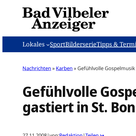
Zum
Inhalt
springen
Lokales
Sport
Bilderserie
Tipps & Term
Nachrichten
»
Karben
»
Gefühlvolle Gospelmusik –
Gefühlvolle Gospe
gastiert in St. Bo
27.11.2008
|
von:
Redaktion
|
Teilen ↪