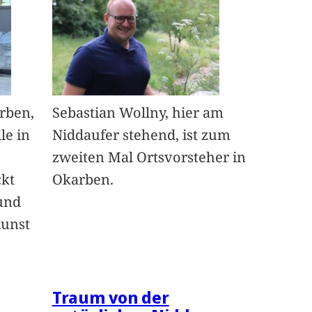
arben,
Sebastian Wollny, hier am
le in
Niddaufer stehend, ist zum
zweiten Mal Ortsvorsteher in
ckt
Okarben.
und
Kunst
Traum von der