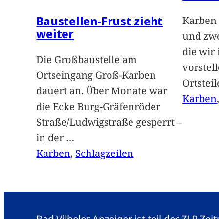
Baustellen-Frust zieht
Karben 
weiter
und zwe
die wir
Die Großbaustelle am
vorstel
Ortseingang Groß-Karben
Ortstei
dauert an. Über Monate war
Karben
die Ecke Burg-Gräfenröder
Straße/Ludwigstraße gesperrt –
in der
…
Karben
, 
Schlagzeilen
Bad Vilbeler Anzeiger ist teil der ZLP Z