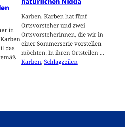
natürlichen Nidda
len
Karben. Karben hat fünf
Ortsvorsteher und zwei
ner in
Ortsvorsteherinnen, die wir in
n Karben
einer Sommerserie vorstellen
il das
möchten. In ihren Ortsteilen
…
sgemäß
Karben
, 
Schlagzeilen