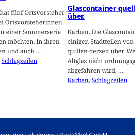
Glascontainer quel
hat fünf Ortsvorsteher
über.
i Ortsvorsteherinnen,
 in einer Sommerserie
Karben. Die Glascontai
len möchten. In ihren
einigen Stadtteilen vo
len und auch
…
quillen derzeit über. We
, 
Schlagzeilen
Altglas nicht ordnung
abgefahren wird,
…
Karben
, 
Schlagzeilen
eitungsring Lokalpresse Bad Vilbel GmbH.