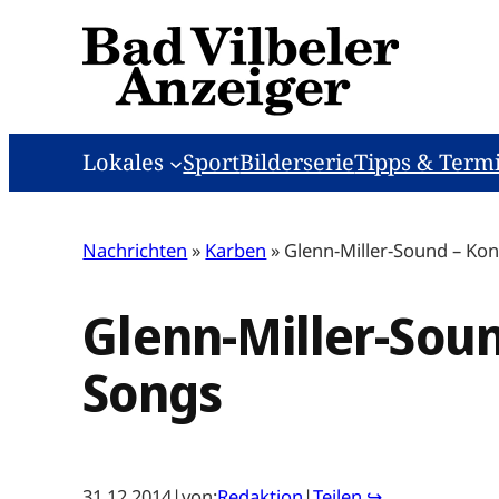
Zum
Inhalt
springen
Lokales
Sport
Bilderserie
Tipps & Term
Nachrichten
»
Karben
»
Glenn-Miller-Sound – Ko
Glenn-Miller-Sou
Songs
31.12.2014
|
von:
Redaktion
|
Teilen ↪