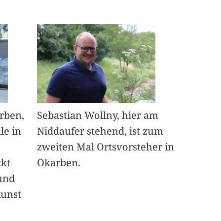
arben,
Sebastian Wollny, hier am
le in
Niddaufer stehend, ist zum
zweiten Mal Ortsvorsteher in
ckt
Okarben.
und
Kunst