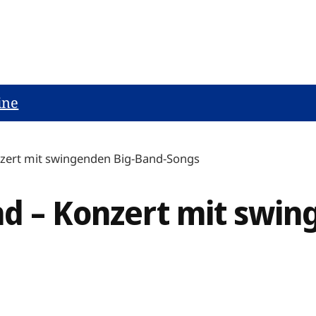
ine
nzert mit swingenden Big-Band-Songs
nd – Konzert mit swin