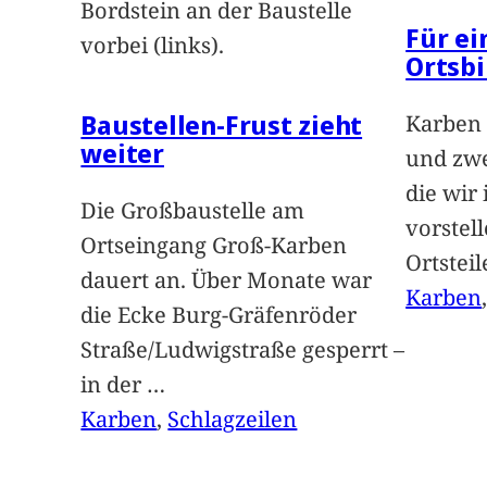
Bordstein an der Baustelle
Für e
vorbei (links).
Ortsbi
Baustellen-Frust zieht
Karben 
weiter
und zwe
die wir
Die Großbaustelle am
vorstel
Ortseingang Groß-Karben
Ortstei
dauert an. Über Monate war
Karben
die Ecke Burg-Gräfenröder
Straße/Ludwigstraße gesperrt –
in der
…
Karben
, 
Schlagzeilen