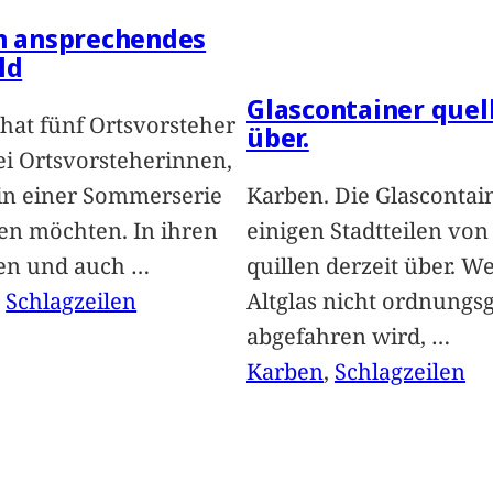
in ansprechendes
ld
Glascontainer quel
hat fünf Ortsvorsteher
über.
i Ortsvorsteherinnen,
 in einer Sommerserie
Karben. Die Glascontai
len möchten. In ihren
einigen Stadtteilen vo
len und auch
…
quillen derzeit über. We
, 
Schlagzeilen
Altglas nicht ordnung
abgefahren wird,
…
Karben
, 
Schlagzeilen