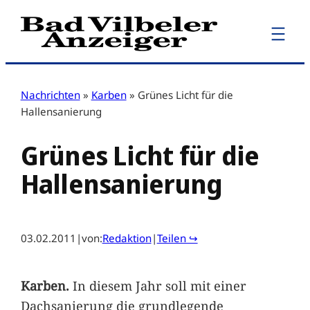
Zum
Inhalt
springen
Nachrichten
»
Karben
»
Grünes Licht für die
Hallensanierung
Grünes Licht für die
Hallensanierung
03.02.2011
|
von:
Redaktion
|
Teilen ↪
Karben.
In diesem Jahr soll mit einer
Dachsanierung die grundlegende