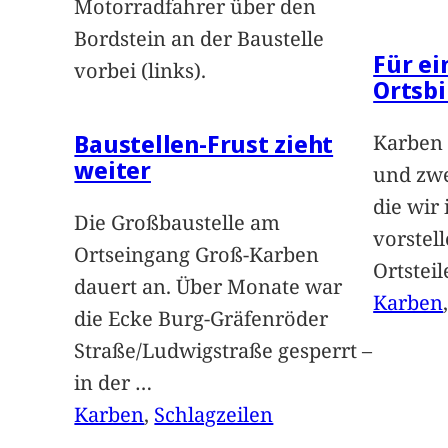
Motorradfahrer über den
Bordstein an der Baustelle
Für e
vorbei (links).
Ortsbi
Baustellen-Frust zieht
Karben 
weiter
und zwe
die wir
Die Großbaustelle am
vorstel
Ortseingang Groß-Karben
Ortstei
dauert an. Über Monate war
Karben
die Ecke Burg-Gräfenröder
Straße/Ludwigstraße gesperrt –
in der
…
Karben
, 
Schlagzeilen