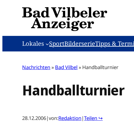
Zum
Inhalt
springen
Lokales
Sport
Bilderserie
Tipps & Term
Nachrichten
»
Bad Vilbel
»
Handballturnier
Handballturnier
28.12.2006
|
von:
Redaktion
|
Teilen ↪