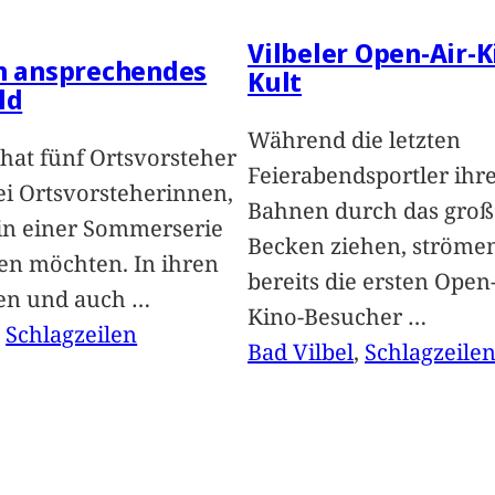
Vilbeler Open-Air-K
in ansprechendes
Kult
ld
Während die letzten
hat fünf Ortsvorsteher
Feierabendsportler ihr
i Ortsvorsteherinnen,
Bahnen durch das groß
 in einer Sommerserie
Becken ziehen, ströme
len möchten. In ihren
bereits die ersten Open-
len und auch
…
Kino-Besucher
…
, 
Schlagzeilen
Bad Vilbel
, 
Schlagzeile