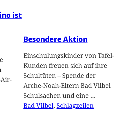
ino ist
Besondere Aktion
e
Einschulungskinder von Tafel-
e
Kunden freuen sich auf ihre
n
Schultüten – Spende der
Air-
Arche-Noah-Eltern Bad Vilbel
Schulsachen und eine
…
n
Bad Vilbel
, 
Schlagzeilen