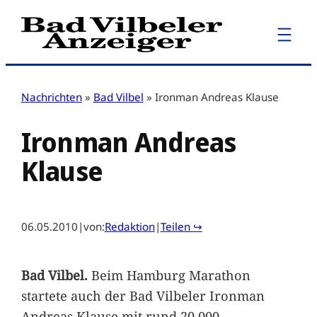
Zum
Inhalt
springen
Nachrichten
»
Bad Vilbel
»
Ironman Andreas Klause
Ironman Andreas
Klause
06.05.2010
|
von:
Redaktion
|
Teilen ↪
Bad Vilbel.
Beim Hamburg Marathon
startete auch der Bad Vilbeler Ironman
Andreas Klause mit rund 20.000