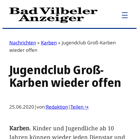
Zum
Inhalt
springen
Nachrichten
»
Karben
»
Jugendclub Groß-Karben
wieder offen
Jugendclub Groß-
Karben wieder offen
25.06.2020
|
von:
Redaktion
|
Teilen ↪
Karben
. Kinder und Jugendliche ab 10
Jahren können wieder jeden Dienstag und