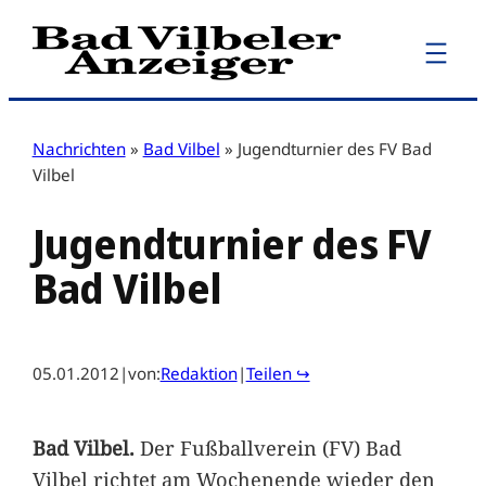
Zum
Inhalt
springen
Nachrichten
»
Bad Vilbel
»
Jugendturnier des FV Bad
Vilbel
Jugendturnier des FV
Bad Vilbel
05.01.2012
|
von:
Redaktion
|
Teilen ↪
Bad Vilbel.
Der Fußballverein (FV) Bad
Vilbel richtet am Wochenende wieder den