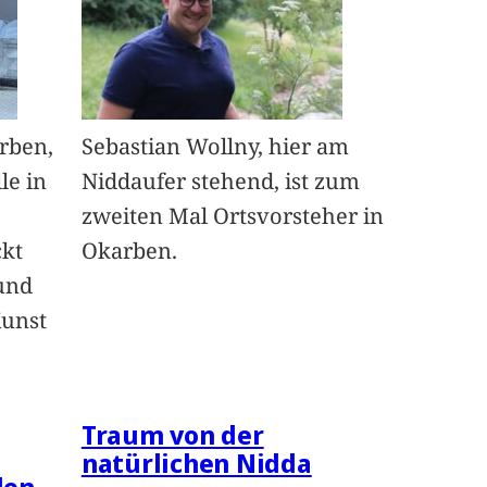
arben,
Sebastian Wollny, hier am
le in
Niddaufer stehend, ist zum
zweiten Mal Ortsvorsteher in
ckt
Okarben.
und
Kunst
Traum von der
natürlichen Nidda
len