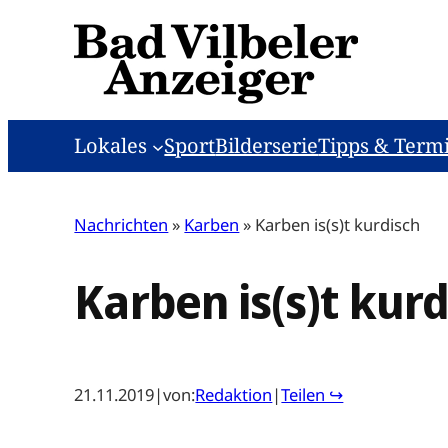
Zum
Inhalt
springen
Lokales
Sport
Bilderserie
Tipps & Term
Nachrichten
»
Karben
»
Karben is(s)t kurdisch
Karben is(s)t kur
21.11.2019
|
von:
Redaktion
|
Teilen ↪