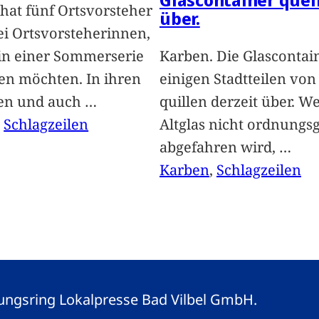
hat fünf Ortsvorsteher
über.
i Ortsvorsteherinnen,
 in einer Sommerserie
Karben. Die Glascontai
len möchten. In ihren
einigen Stadtteilen vo
len und auch
…
quillen derzeit über. We
, 
Schlagzeilen
Altglas nicht ordnung
abgefahren wird,
…
Karben
, 
Schlagzeilen
eitungsring Lokalpresse Bad Vilbel GmbH.