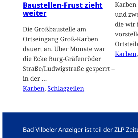
Baustellen-Frust zieht
Karben 
weiter
und zwe
die wir
Die Großbaustelle am
vorstel
Ortseingang Groß-Karben
Ortstei
dauert an. Über Monate war
Karben
die Ecke Burg-Gräfenröder
Straße/Ludwigstraße gesperrt –
in der
…
Karben
, 
Schlagzeilen
Bad Vilbeler Anzeiger ist teil der ZLP Z