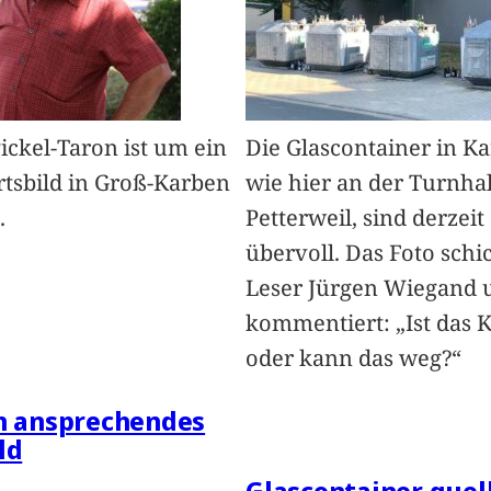
Pickel-Taron ist um ein
Die Glascontainer in K
rtsbild in Groß-Karben
wie hier an der Turnhal
.
Petterweil, sind derzeit
übervoll. Das Foto schi
Leser Jürgen Wiegand 
kommentiert: „Ist das 
oder kann das weg?“
in ansprechendes
ld
Glascontainer quel