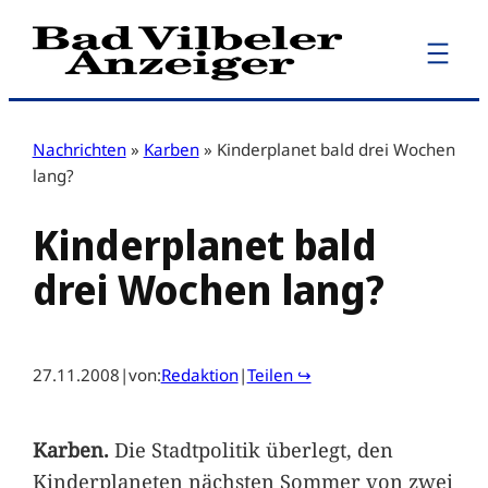
Zum
Inhalt
springen
Nachrichten
»
Karben
»
Kinderplanet bald drei Wochen
lang?
Kinderplanet bald
drei Wochen lang?
27.11.2008
|
von:
Redaktion
|
Teilen ↪
Karben.
Die Stadtpolitik überlegt, den
Kinderplaneten nächsten Sommer von zwei