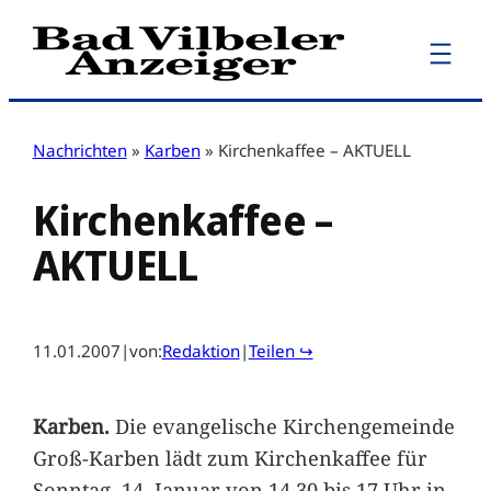
Zum
Inhalt
springen
Nachrichten
»
Karben
»
Kirchenkaffee – AKTUELL
Kirchenkaffee –
AKTUELL
11.01.2007
|
von:
Redaktion
|
Teilen ↪
Karben.
Die evangelische Kirchengemeinde
Groß-Karben lädt zum Kirchenkaffee für
Sonntag, 14. Januar von 14.30 bis 17 Uhr in