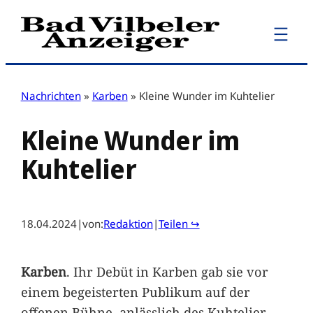
Zum
Inhalt
springen
Nachrichten
»
Karben
»
Kleine Wunder im Kuhtelier
Kleine Wunder im
Kuhtelier
18.04.2024
|
von:
Redaktion
|
Teilen ↪
Karben
. Ihr Debüt in Karben gab sie vor
einem begeisterten Publikum auf der
offenen Bühne, anlässlich des Kuhtelier-