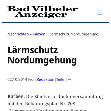
Zum
Inhalt
springen
Nachrichten
»
Karben
»
Lärmschutz Nordumgehung
Lärmschutz
Nordumgehung
02.10.2014
|
von:
Redaktion
|
Teilen ↪
Karben.
Die Stadtverordnetenversammlung
hat den Bebauungsplan Nr. 208
„Lärmschutz Nordumgehung“ in der